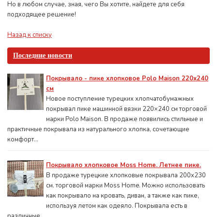
Но в любом случае, зная, чего Вы хотите, найдете для себя
подходящее решение!
Назад к списку
Последние новости
Покрывало - пике хлопковое Polo Maison 220х240
см
Новое поступление турецких хлопчатобумажных
покрывал пике машинной вязки 220×240 см торговой
марки Polo Maison. В продаже появились стильные и
практичные покрывала из натурального хлопка, сочетающие
комфорт...
Покрывало хлопковое Moss Home. Летнее пике.
В продаже турецкие хлопковые покрывала 200x230
см. торговой марки Moss Home. Можно использовать
как покрывало на кровать, диван, а также как пике,
используя летом как одеяло. Покрывала есть в
различные...