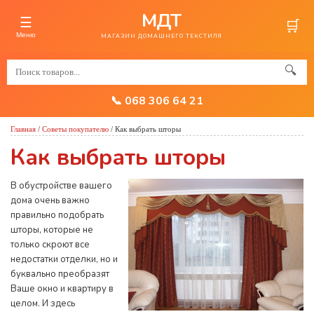
МДТ
☰
🛒
Меню
МАГАЗИН ДОМАШНЕГО ТЕКСТИЛЯ
🔍
📞 068 306 64 21
Главная
/
Советы покупателю
/
Как выбрать шторы
Как выбрать шторы
В обустройстве вашего
дома очень важно
правильно подобрать
шторы, которые не
только скроют все
недостатки отделки, но и
буквально преобразят
Ваше окно и квартиру в
целом. И здесь