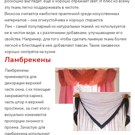
роскошно выглядит, еще и хорошо отражает свет. И плюс ко всему
эту ткань легко поддерживать в чистоте.
Вискоза считается наиболее практичной среди искусственных
материалов – она огнеустойчива и хорошо стирается.
Лен – самый популярный из натуральных тканей, но используется
не в чистом виде, а с различными добавками, улучшающими его
свойства. Например, для того чтобы сделать льняную ткань более
легкой и блестящий в нее добавляют лавсан. Такие занавески
хорошо смотрятся на кухне.
Ламбрекены
Ламбрекены
применяются для
декорации верхней
части окна, с их помощью
закрываются карниз,
часть штор и верхний
простенок, за счет этого
визуально изменяются
пропорции оконного
проема. Зачастую для
ламбрекена используют