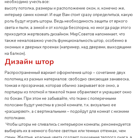
необходимо учесть все:
высоту потолка, размеры и расположение окон, и, конечно же,
интерьер самих комнат. И еще Вам стоит сразу определиться, какую
роль будут играть шторы. Ведь необходимость защиты от яркого
света и пыли, а зимой и от холода бесспорна, но иногда ради этого
приходится жертвовать дизайном. МирСоветов напоминает, что
также немаловажно учесть функциональность штор, особенно в
оконных и дверных проемах (например, над дверями, выходящими
на балкон).
Дизайн штор
Распространенный вариант оформления штор – сочетание двух
полотнищ из разных материалов: свободно свисающая занавеска,
тонкая и прозрачная, которая обычно закрывает все окно, а
портьеры из плотной и тяжелой ткани обрамляют и украшают окно
по бокам. При этом не забывайте, что ткани с поперечными
полосами будут уместны в узкой комнате, т.к. визуально ее
«расширяют», а с вертикальными – подойдут для комнат с низкими
потолками.
Чтобы шторы не сливались с интерьером комнаты, рекомендуется
выбирать их в немного более светлых или темных оттенках, чем
стены. Желтые, красные цвета создают ощущение теплого очага, а