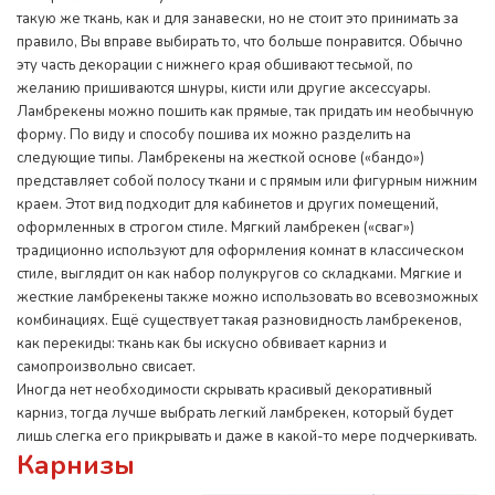
такую же ткань, как и для занавески, но не стоит это принимать за
правило, Вы вправе выбирать то, что больше понравится. Обычно
эту часть декорации с нижнего края обшивают тесьмой, по
желанию пришиваются шнуры, кисти или другие аксессуары.
Ламбрекены можно пошить как прямые, так придать им необычную
форму. По виду и способу пошива их можно разделить на
следующие типы. Ламбрекены на жесткой основе («бандо»)
представляет собой полосу ткани и с прямым или фигурным нижним
краем. Этот вид подходит для кабинетов и других помещений,
оформленных в строгом стиле. Мягкий ламбрекен («сваг»)
традиционно используют для оформления комнат в классическом
стиле, выглядит он как набор полукругов со складками. Мягкие и
жесткие ламбрекены также можно использовать во всевозможных
комбинациях. Ещё существует такая разновидность ламбрекенов,
как перекиды: ткань как бы искусно обвивает карниз и
самопроизвольно свисает.
Иногда нет необходимости скрывать красивый декоративный
карниз, тогда лучше выбрать легкий ламбрекен, который будет
лишь слегка его прикрывать и даже в какой-то мере подчеркивать.
Карнизы