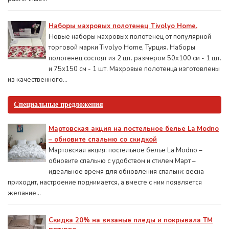
Наборы махровых полотенец Tivolyo Home.
Новые наборы махровых полотенец от популярной
торговой марки Tivolyo Home, Турция. Наборы
полотенец состоят из 2 шт. размером 50x100 см - 1 шт.
и 75х150 см - 1 шт. Махровые полотенца изготовлены
из качественного...
Специальные предложения
Мартовская акция на постельное белье La Modno
– обновите спальню со скидкой
Мартовская акция: постельное белье La Modno –
обновите спальню с удобством и стилем Март –
идеальное время для обновления спальни: весна
приходит, настроение поднимается, а вместе с ним появляется
желание...
Скидка 20% на вязаные пледы и покрывала ТМ