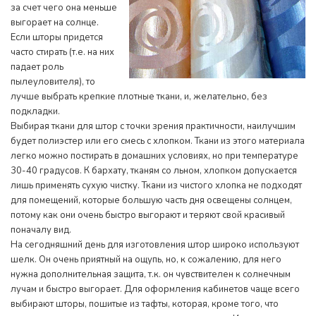
за счет чего она меньше
выгорает на солнце.
Если шторы придется
часто стирать (т.е. на них
падает роль
пылеуловителя), то
лучше выбрать крепкие плотные ткани, и, желательно, без
подкладки.
Выбирая ткани для штор с точки зрения практичности, наилучшим
будет полиэстер или его смесь с хлопком. Ткани из этого материала
легко можно постирать в домашних условиях, но при температуре
30-40 градусов. К бархату, тканям со льном, хлопком допускается
лишь применять сухую чистку. Ткани из чистого хлопка не подходят
для помещений, которые большую часть дня освещены солнцем,
потому как они очень быстро выгорают и теряют свой красивый
поначалу вид.
На сегодняшний день для изготовления штор широко используют
шелк. Он очень приятный на ощупь, но, к сожалению, для него
нужна дополнительная защита, т.к. он чувствителен к солнечным
лучам и быстро выгорает. Для оформления кабинетов чаще всего
выбирают шторы, пошитые из тафты, которая, кроме того, что