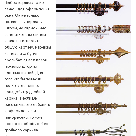
Выбор карниза тоже
важен для оформления
окна. Он не только
должен выдержать
шторы, но гармонично
сочетаться с их стилем,
иначе вы испортите
общую картину. Карнизы
из пластика будут
прогибаться под весом
тяжелых штор из
плотных тканей. Для
того чтобы повесить
тюль, естественно,
понадобится двойной
карниз, а если Вы
рассчитываете добавить
к оформлению и
ламбрекены, то уже
просто не обойтись без
тройного карниза.