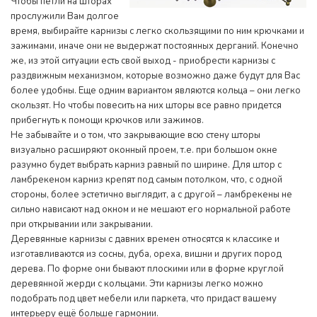
Чтобы петли на шторах
прослужили Вам долгое
время, выбирайте карнизы с легко скользящими по ним крючками и
зажимами, иначе они не выдержат постоянных дерганий. Конечно
же, из этой ситуации есть свой выход - приобрести карнизы с
раздвижным механизмом, которые возможно даже будут для Вас
более удобны. Еще одним вариантом являются кольца – они легко
скользят. Но чтобы повесить на них шторы все равно придется
прибегнуть к помощи крючков или зажимов.
Не забывайте и о том, что закрывающие всю стену шторы
визуально расширяют оконный проем, т.е. при большом окне
разумно будет выбрать карниз равный по ширине. Для штор с
ламбрекеном карниз крепят под самым потолком, что, с одной
стороны, более эстетично выглядит, а с другой – ламбрекены не
сильно нависают над окном и не мешают его нормальной работе
при открывании или закрывании.
Деревянные карнизы с давних времен относятся к классике и
изготавливаются из сосны, дуба, ореха, вишни и других пород
дерева. По форме они бывают плоскими или в форме круглой
деревянной жерди с кольцами. Эти карнизы легко можно
подобрать под цвет мебели или паркета, что придаст вашему
интерьеру ещё больше гармонии.