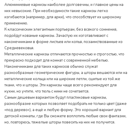
Алюминиевые карнизы наиболее долговечны, и главное цены на
них невысокие. При необходимости такие карнизы легко
изгибаются (например, для арки), что способствует их широкому
применению.
К классическим элегантным портьерам, без всякого сомнения,
подойдут кованые карнизы. Зачастую их изготавливают с
наконечниками в форме листьев или копья, позаимствованные из
Средневековья.
Металлические карнизы отличаются прочностью и строгостью, что
прекрасно подходит для комнат с современной мебелью.
Наконечниками для таких карнизов обычно служат
разнообразные геометрические фигуры, а шторы вешаются или на
металлические кольца или на широкие петли, сшитые из той же
ткани, что и шторы. Эти карнизы чаще всего рекомендуют для
кухни, но учтите, что тюль с ними не сочетается.
Самым дешевым вариантом будут пластиковые карнизы,
разнообразие которых позволяет подобрать не только цвет (даже
«под дерево»), а ещё и любую форму. Это хороший вариант для
детской комнаты, где Вы сможете воплотить любые свои фантазии,
но, повторюсь, тяжелые шторы повесить на них не получится.