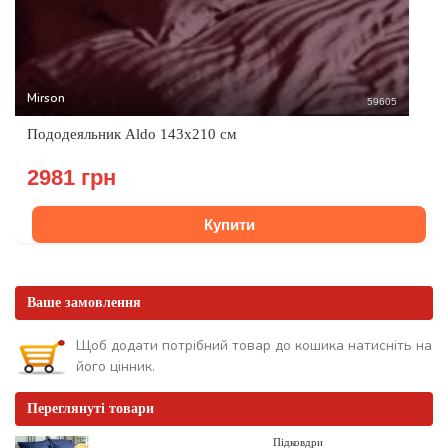
Mirson
59605
Пододеяльник Аldo 143x210 см
2981 грн
Купити
Ваше замовлення
Щоб додати потрібний товар до кошика натисніть на
його цінник.
Переглянуті товари
Підковдри