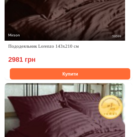
Mirson
59599
Пододеяльник Lorenzo 143x210 см
2981 грн
Купити