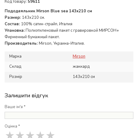
Код товару:
59611
Пододеяльник Mirson Blue sea 143x210 см
Размер:
143x210 см.
Состав:
100% сатин-страйп, Италия
Упаковка:
Полиэтиленовый пакет с гравировкой МИРСОН+
Фирменный бумажный пакет.
Производитель:
Mirson, Украина-Италия.
Марка
Mirson
Склад
жаккард
Розмір
143х210 см
Залишити відгук
Ваше ім'я *
Оцінка *
★
★
★
★
★