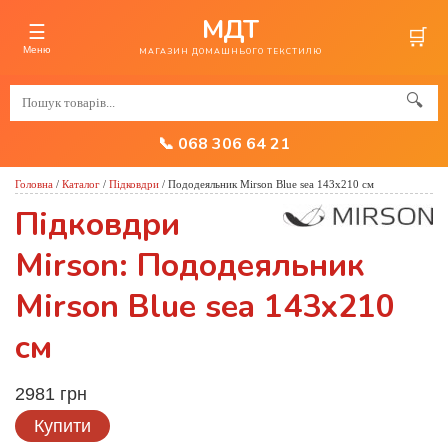
МДТ
☰
🛒
Меню
МАГАЗИН ДОМАШНЬОГО ТЕКСТИЛЮ
🔍
📞 068 306 64 21
Головна
/
Каталог
/
Підковдри
/
Пододеяльник Mirson Blue sea 143x210 см
Підковдри
Mirson: Пододеяльник
Mirson Blue sea 143x210
см
2981 грн
Купити