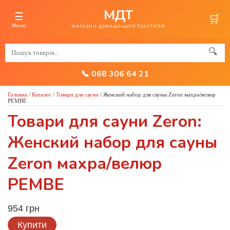
МДТ
☰
🛒
Меню
МАГАЗИН ДОМАШНЬОГО ТЕКСТИЛЮ
🔍
📞 068 306 64 21
Головна
/
Каталог
/
Товари для сауни
/
Женский набор для сауны Zeron махра/велюр
PEMBE
Товари для сауни Zeron:
Женский набор для сауны
Zeron махра/велюр
PEMBE
954 грн
Купити