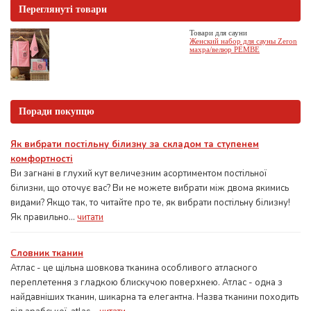
Переглянуті товари
Товари для сауни
Женский набор для сауны Zeron
махра/велюр PEMBE
Поради покупцю
Як вибрати постільну білизну за складом та ступенем
комфортності
Ви загнані в глухий кут величезним асортиментом постільної
білизни, що оточує вас? Ви не можете вибрати між двома якимись
видами? Якщо так, то читайте про те, як вибрати постільну білизну!
Як правильно...
читати
Словник тканин
Атлас - це щільна шовкова тканина особливого атласного
переплетення з гладкою блискучою поверхнею. Атлас - одна з
найдавніших тканин, шикарна та елегантна. Назва тканини походить