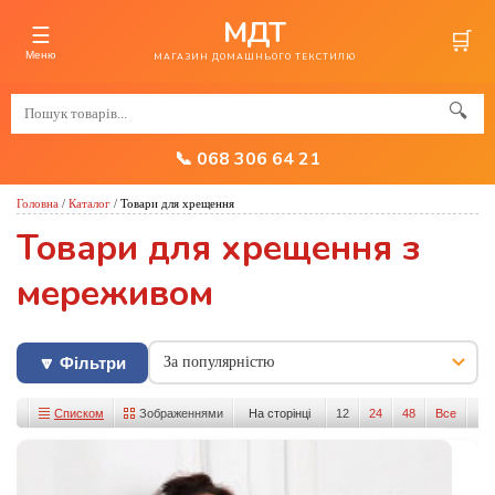
МДТ
☰
🛒
Меню
МАГАЗИН ДОМАШНЬОГО ТЕКСТИЛЮ
🔍
📞 068 306 64 21
Головна
/
Каталог
/
Товари для хрещення
Товари для хрещення з
мереживом
🔽 Фільтри
Списком
Зображеннями
На сторінці
12
24
48
Все