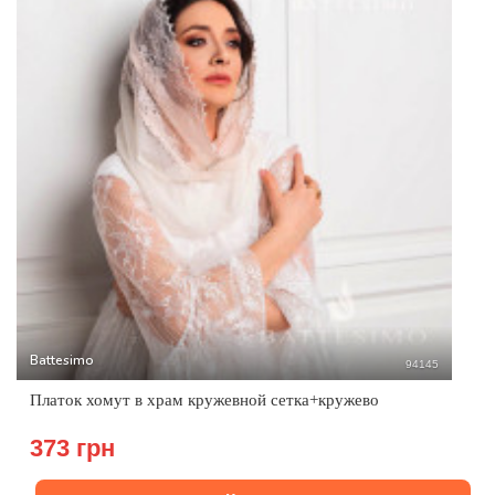
Battesimo
94145
Платок хомут в храм кружевной сетка+кружево
373 грн