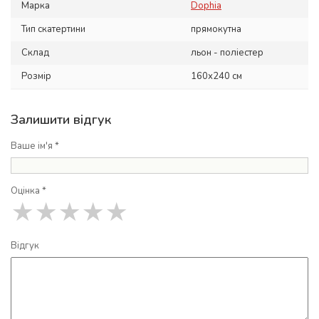
Марка
Dophia
Тип скатертини
прямокутна
Склад
льон - поліестер
Розмір
160х240 см
Залишити відгук
Ваше ім'я *
Оцінка *
★
★
★
★
★
Відгук