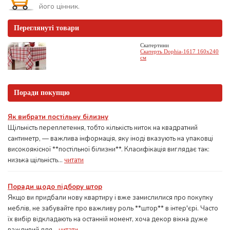
його цінник.
Переглянуті товари
Скатертини
Скатерть Dophia-1617 160x240
см
Поради покупцю
Як вибрати постільну білизну
Щільність переплетення, тобто кількість ниток на квадратний
сантиметр, — важлива інформація, яку іноді вказують на упаковці
високоякісної **постільної білизни**. Класифікація виглядає так:
низька щільність...
читати
Поради щодо підбору штор
Якщо ви придбали нову квартиру і вже замислилися про покупку
меблів, не забувайте про важливу роль **штор** в інтер'єрі. Часто
їх вибір відкладають на останній момент, хоча декор вікна дуже
важливий для...
читати