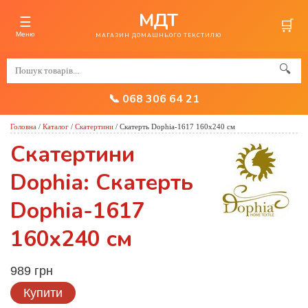
МДТ
☰
🛒
Меню
МАГАЗИН ДОМАШНЬОГО ТЕКСТИЛЮ
🔍
📞 068 306 64 21
Головна
/
Каталог
/
Скатертини
/
Скатерть Dophia-1617 160x240 см
Скатертини
Dophia: Скатерть
Dophia-1617
160x240 см
989 грн
Купити