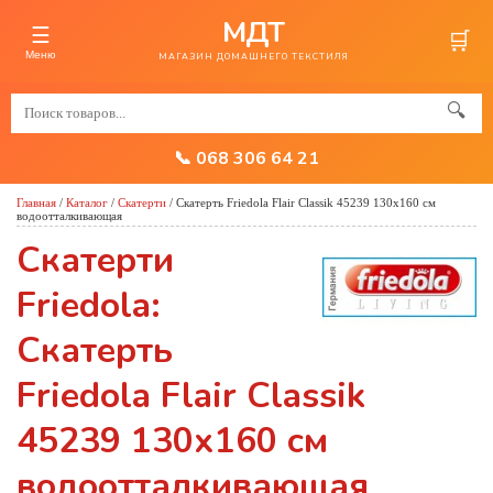
МДТ
☰
🛒
Меню
МАГАЗИН ДОМАШНЕГО ТЕКСТИЛЯ
🔍
📞 068 306 64 21
Главная
/
Каталог
/
Скатерти
/
Скатерть Friedola Flair Classik 45239 130х160 см
водоотталкивающая
Скатерти
Friedola:
Скатерть
Friedola Flair Classik
45239 130х160 см
водоотталкивающая