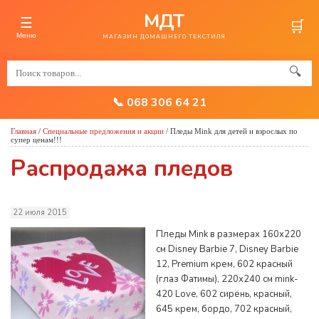
МДТ
☰
🛒
Меню
МАГАЗИН ДОМАШНЕГО ТЕКСТИЛЯ
🔍
📞 068 306 64 21
Главная
/
Специальные предложения и акции
/
Пледы Mink для детей и взрослых по
супер ценам!!!
Распродажа пледов
22 июля 2015
Пледы Mink в размерах 160х220
см Disney Barbie 7, Disney Barbie
12, Premium крем, 602 красный
(глаз Фатимы), 220х240 см mink-
420 Love, 602 сирень, красный,
645 крем, бордо, 702 красный,