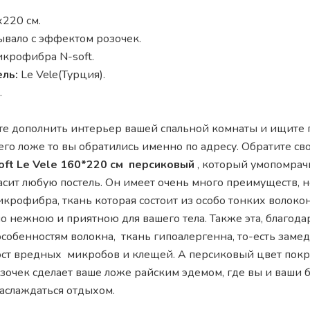
220 см.
вало с эффектом розочек.
крофибра N-soft.
ль:
Le Vele(Турция).
.
ите дополнить интерьер вашей спальной комнаты и ищите
его ложе то вы обратились именно по адресу. Обратите с
oft Le Vele 160*220 см персиковый
, который умопомрач
асит любую постель. Он имеет очень много преимуществ, н
икрофибра, ткань которая состоит из особо тонких волокон
о нежною и приятною для вашего тела. Также эта, благода
обенностям волокна, ткань гипоалергенна, то-есть замед
ост вредных микробов и клещей. А персиковый цвет покр
очек сделает ваше ложе райским эдемом, где вы и ваши 
аслаждаться отдыхом.