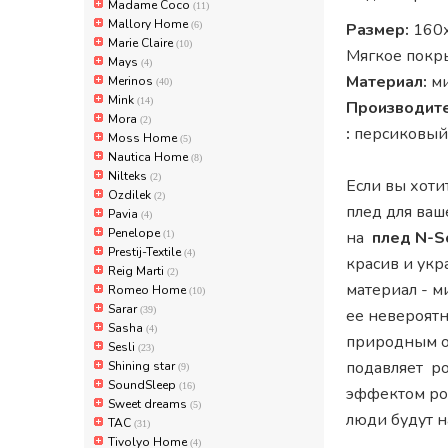
Madame Coco
(11)
Mallory Home
(6)
Размер:
160х
Marie Claire
(10)
Мягкое покры
Mays
(4)
Материал:
ми
Merinos
(40)
Mink
(14)
Производите
Mora
(2)
:
персиковый
Moss Home
(5)
Nautica Home
(8)
Nilteks
(2)
Если вы хот
Ozdilek
(2)
плед для ваш
Pavia
(4)
Penelope
на
плед N-S
(1)
Prestij-Textile
(4)
красив и укр
Reig Marti
(2)
материал - м
Romeo Home
(10)
Sarar
(39)
ее невероятн
Sasha
(4)
природным ос
Sesli
(23)
подавляет р
Shining star
(9)
SoundSleep
(16)
эффектом роз
Sweet dreams
(5)
люди будут н
TAC
(31)
Tivolyo Home
(4)