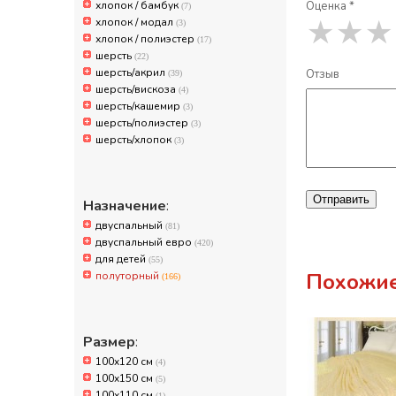
хлопок / бамбук
Оценка *
(7)
хлопок / модал
★
★
★
(3)
хлопок / полиэстер
(17)
шерсть
(22)
шерсть/акрил
Отзыв
(39)
шерсть/вискоза
(4)
шерсть/кашемир
(3)
шерсть/полиэстер
(3)
шерсть/хлопок
(3)
Отправить
Назначение
:
двуспальный
(81)
двуспальный евро
(420)
для детей
(55)
Похожие
полуторный
(166)
Размер
:
100x120 см
(4)
100x150 см
(5)
100х110 см
(1)