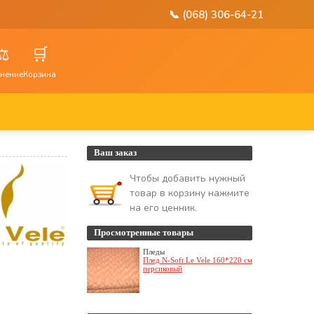
📞 (068) 306-64-21
⚖️
🛒
нение
Корзина
Ваш заказ
Чтобы добавить нужный
товар в корзину нажмите
на его ценник.
Просмотренные товары
Пледы
Плед N-Soft Le Vele 160*220 см
персиковый