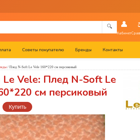
👤
🔍
Кабинет
Срав
плата
Советы покупателю
Бренды
Контакты
леды
/
Плед N-Soft Le Vele 160*220 см персиковый
Le Vele: Плед N-Soft Le
160*220 см персиковый
Купить