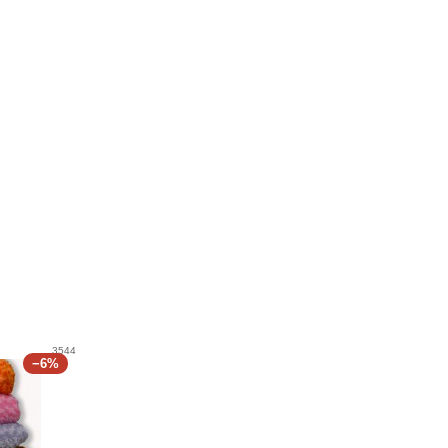
3544
−6%