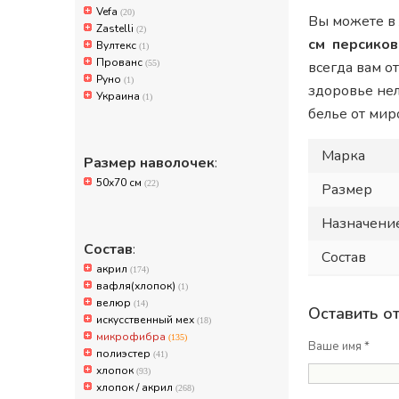
Vefa
(20)
Вы можете в
Zastelli
(2)
см персико
Вултекс
(1)
Прованс
(55)
всегда вам о
Руно
(1)
здоровье не
Украина
(1)
белье от ми
Марка
Размер наволочек
:
50x70 см
(22)
Размер
Назначени
Состав
:
Состав
акрил
(174)
вафля(хлопок)
(1)
велюр
(14)
Оставить о
искусственный мех
(18)
микрофибра
(135)
Ваше имя *
полиэстер
(41)
хлопок
(93)
хлопок / акрил
(268)