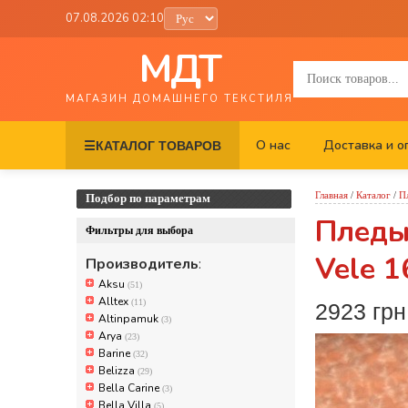
07.08.2026 02:10
МДТ
МАГАЗИН ДОМАШНЕГО ТЕКСТИЛЯ
О нас
Доставка и о
☰
КАТАЛОГ ТОВАРОВ
Главная
/
Каталог
/
П
Подбор по параметрам
Пледы 
Фильтры для выбора
Vele 
Производитель
:
Aksu
(51)
Alltex
(11)
2923 грн
Altinpamuk
(3)
Arya
(23)
Barine
(32)
Belizza
(29)
Bella Carine
(3)
Bella Villa
(5)