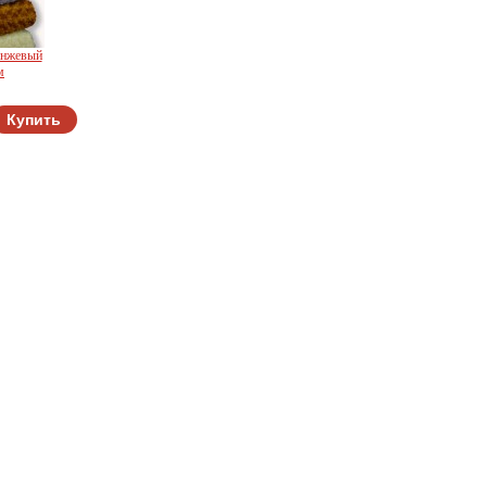
анжевый
м
Купить
e