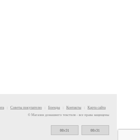
ата
Советы покупателю
Бренды
Контакты
Карта сайта
|
|
|
|
© Магазин домашнего текстиля - все права защищены