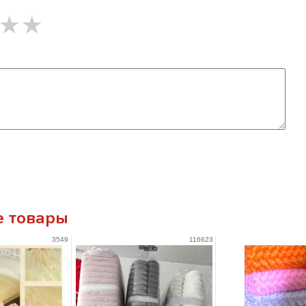
★
★
 товары
3549
116623