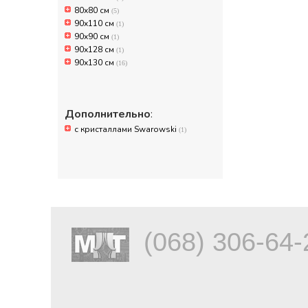
80х80 см
(5)
90x110 см
(1)
90x90 см
(1)
90х128 см
(1)
90х130 см
(16)
Дополнительно
:
с кристаллами Swarowski
(1)
(068) 306-64-