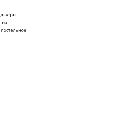
неджеры
о на
 постельное