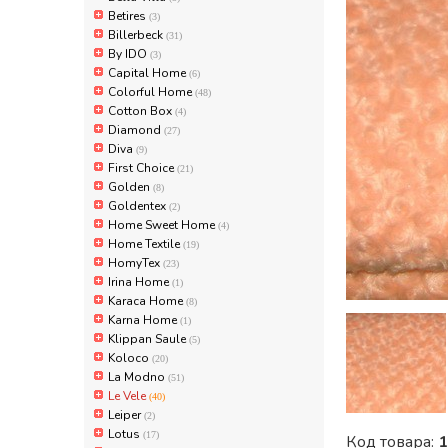
Betires
(3)
Billerbeck
(31)
By IDO
(3)
Capital Home
(6)
Colorful Home
(48)
Cotton Box
(4)
Diamond
(27)
Diva
(9)
First Choice
(21)
Golden
(8)
Goldentex
(2)
Home Sweet Home
(4)
Home Textile
(19)
HomyTex
(23)
Irina Home
(1)
Karaca Home
(8)
Karna Home
(1)
Klippan Saule
(5)
Koloco
(20)
La Modno
(51)
Le Vele
(40)
Leiper
(2)
Lotus
(17)
Код товара:
1