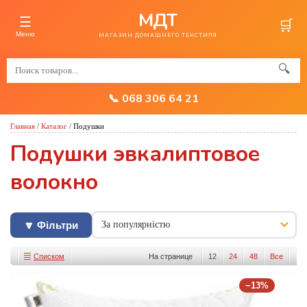
МДТ
☰
🛒
Меню
МАГАЗИН ДОМАШНЕГО ТЕКСТИЛЯ
🔍
📞 068 306 64 21
Главная
/
Каталог
/
Подушки
Подушки эвкалиптовое
волокно
🔽 Фільтри
Списком
На странице
12
24
48
Все
Изображениями
−13%