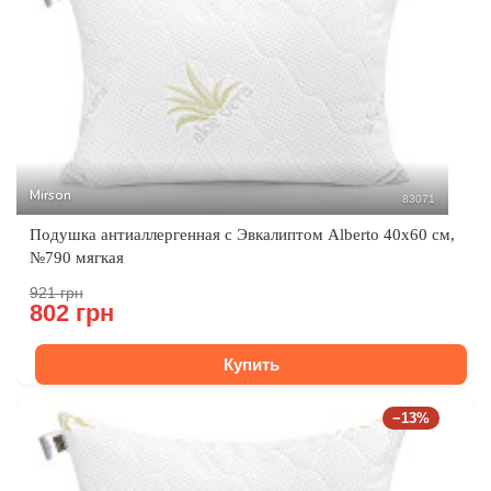
Mirson
83071
Подушка антиаллергенная с Эвкалиптом Alberto 40x60 см,
№790 мягкая
921 грн
802 грн
Купить
−13%