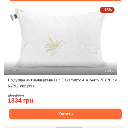
−13%
Mirson
83082
Подушка антиаллергенная с Эвкалиптом Alberto 70x70 см,
№792 упругая
1532 грн
1334 грн
Купить