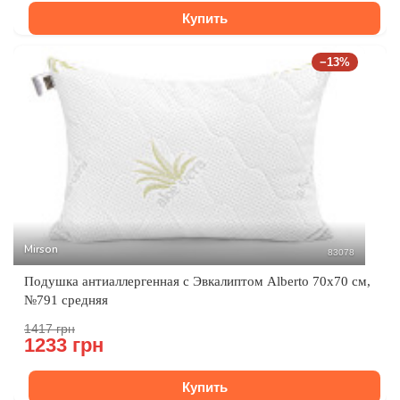
Купить
−13%
Mirson
83078
Подушка антиаллергенная с Эвкалиптом Alberto 70x70 см,
№791 средняя
1417 грн
1233 грн
Купить