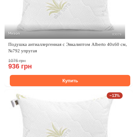
Mirson
83079
Подушка антиаллергенная с Эвкалиптом Alberto 40x60 см,
№792 упругая
1076 грн
936 грн
Купить
−13%