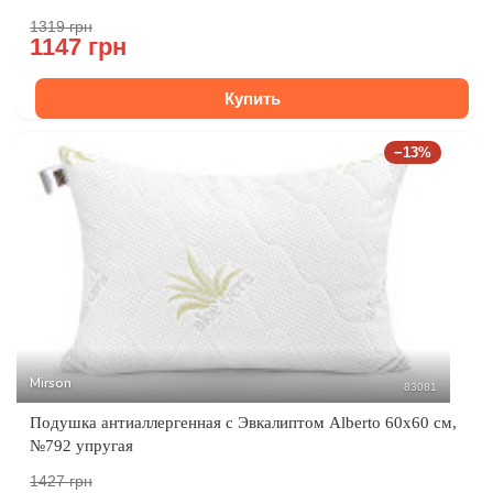
1319 грн
1147 грн
Купить
−13%
Mirson
83081
Подушка антиаллергенная с Эвкалиптом Alberto 60x60 см,
№792 упругая
1427 грн