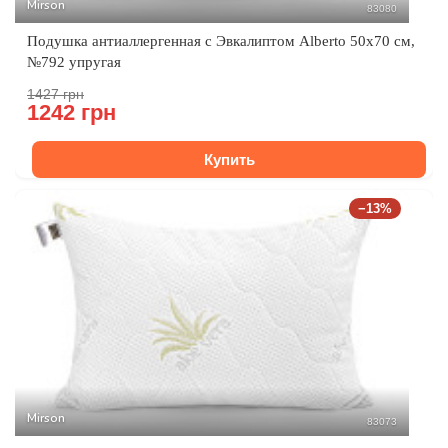
Mirson
83080
Подушка антиаллергенная с Эвкалиптом Alberto 50x70 см,
№792 упругая
1427 грн
1242 грн
Купить
−13%
Mirson
83073