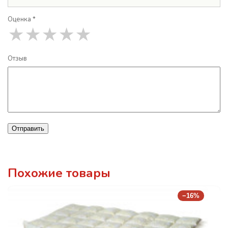
Оценка *
★
★
★
★
★
Отзыв
Отправить
Похожие товары
−16%