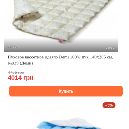
Mirson
96060
Пуховое кассетное одеяло Demi 100% пух 140x205 см,
№039 (Деми)
4766 грн
4014 грн
Купить
−5%