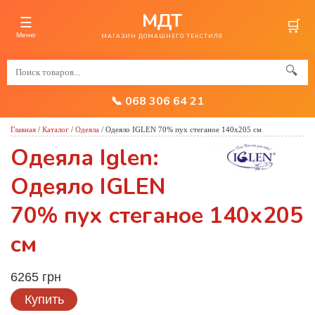
МДТ
☰
🛒
Меню
МАГАЗИН ДОМАШНЕГО ТЕКСТИЛЯ
🔍
📞 068 306 64 21
Главная
/
Каталог
/
Одеяла
/
Одеяло IGLEN 70% пух стеганое 140х205 см
Одеяла Iglen:
Одеяло IGLEN
70% пух стеганое 140х205
см
6265 грн
Купить