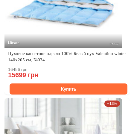
Mirson
96217
Пуховое кассетное одеяло 100% Белый пух Valentino winter
140x205 см, №034
16486 грн
15699 грн
Купить
−13%