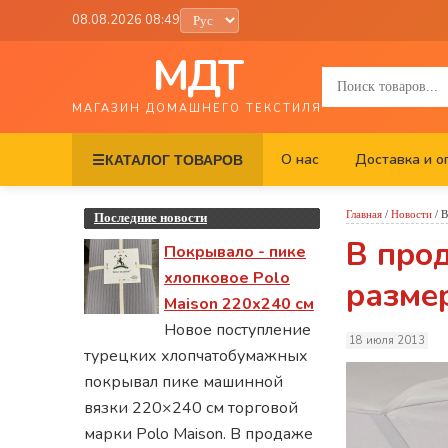
08.08.2026 08:49
МДТ
МАГАЗИН ДОМАШНЕГО ТЕКСТИЛЯ
О нас
Доставка и о
☰
КАТАЛОГ ТОВАРОВ
Главная
/
Новости
/
В
Последние новости
В про
Покрывало - пике
хлопковое Polo
разме
Maison 220х240 см
Новое поступление
18 июля 2013
турецких хлопчатобумажных
покрывал пике машинной
вязки 220×240 см торговой
марки Polo Maison. В продаже