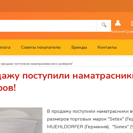
👤
🔍
Кабинет
Срав
плата
Советы покупателю
Бренды
Контакты
 продажу поступили наматрасники всех размеров!
дажу поступили наматрасник
ров!
В продажу поступили наматрасники в
размеров торговых марок "Setex" (Ге
MUEHLDORFER (Германия), "Sonex" (У