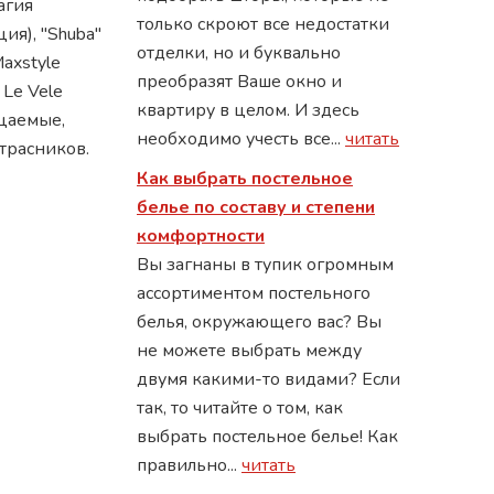
Магия
только скроют все недостатки
ия), "Shuba"
отделки, но и буквально
Maxstyle
преобразят Ваше окно и
 Le Vele
квартиру в целом. И здесь
ицаемые,
необходимо учесть все...
читать
трасников.
Как выбрать постельное
белье по составу и степени
комфортности
Вы загнаны в тупик огромным
ассортиментом постельного
белья, окружающего вас? Вы
не можете выбрать между
двумя какими-то видами? Если
так, то читайте о том, как
выбрать постельное белье! Как
правильно...
читать