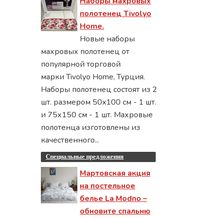
Наборы махровых
полотенец Tivolyo
Home.
Новые наборы
махровых полотенец от
популярной торговой
марки Tivolyo Home, Турция.
Наборы полотенец состоят из 2
шт. размером 50x100 см - 1 шт.
и 75х150 см - 1 шт. Махровые
полотенца изготовлены из
качественного...
Специальные предложения
Мартовская акция
на постельное
белье La Modno –
обновите спальню