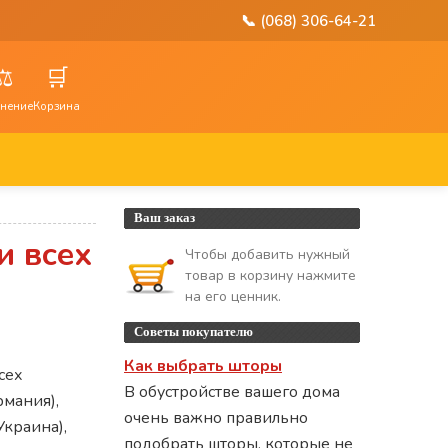
📞 (068) 306-64-21
⚖️
🛒
нение
Корзина
Ваш заказ
и всех
Чтобы добавить нужный
товар в корзину нажмите
на его ценник.
Советы покупателю
Как выбрать шторы
сех
В обустройстве вашего дома
рмания),
очень важно правильно
краина),
подобрать шторы, которые не