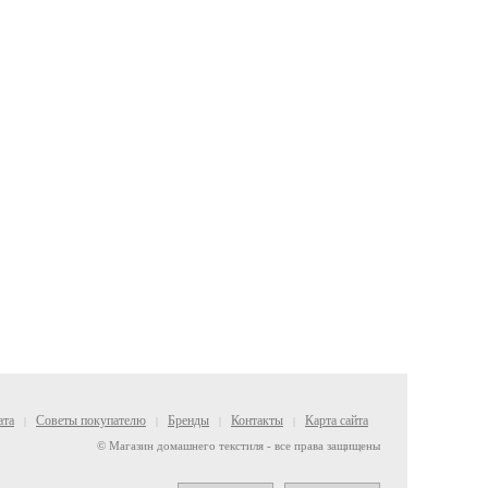
ата
Советы покупателю
Бренды
Контакты
Карта сайта
|
|
|
|
© Магазин домашнего текстиля - все права защищены