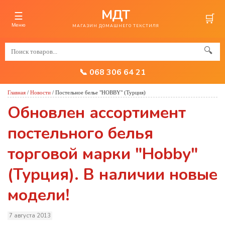
МДТ
☰
🛒
Меню
МАГАЗИН ДОМАШНЕГО ТЕКСТИЛЯ
🔍
📞 068 306 64 21
Главная
/
Новости
/
Постельное белье "HOBBY" (Турция)
Обновлен ассортимент
постельного белья
торговой марки "Hobby"
(Турция). В наличии новые
модели!
7 августа 2013