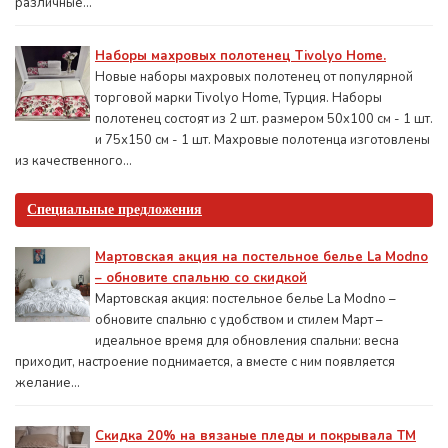
различные...
Наборы махровых полотенец Tivolyo Home.
Новые наборы махровых полотенец от популярной
торговой марки Tivolyo Home, Турция. Наборы
полотенец состоят из 2 шт. размером 50x100 см - 1 шт.
и 75х150 см - 1 шт. Махровые полотенца изготовлены
из качественного...
Специальные предложения
Мартовская акция на постельное белье La Modno
– обновите спальню со скидкой
Мартовская акция: постельное белье La Modno –
обновите спальню с удобством и стилем Март –
идеальное время для обновления спальни: весна
приходит, настроение поднимается, а вместе с ним появляется
желание...
Скидка 20% на вязаные пледы и покрывала ТМ