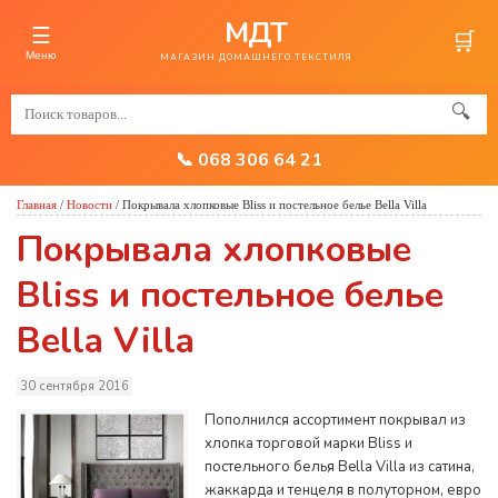
МДТ
☰
🛒
Меню
МАГАЗИН ДОМАШНЕГО ТЕКСТИЛЯ
🔍
📞 068 306 64 21
Главная
/
Новости
/
Покрывала хлопковые Bliss и постельное белье Bella Villa
Покрывала хлопковые
Bliss и постельное белье
Bella Villa
30 сентября 2016
Пополнился ассортимент покрывал из
хлопка торговой марки Bliss и
постельного белья Bella Villa из сатина,
жаккарда и тенцеля в полуторном, евро