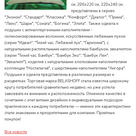
см, 200х220 см, 220х240 см.
представлены в сериях
"Эконом", "Стандарт", "Классика", "Комфорт", "Диалог", "Прима",
"Люкс", "Шарм", "Соната", "Богема", "Элита". Также одеяла и
подушки с антиаллергенными наполнителями -
силиконизированным волокном, искусственным лебяжьим пухом
(серии "Идеал", "Тихий час. Лебяжий пух", "Гармония"), с
натуральными растительными наполнителями бамбуком, эвкалиптом
(серии "Тихий час. Бамбук", "Бамбук Эко", "Бамбук Лен",
"Эвкалипт"), изделия с натуральными хлопковыми наполнителями
коллекции "Ностальгия", с шерстяными наполнителями "Ангора".
Подушки и одеяла представлены в различных размерах и
расцветках. Торговая марка BELASHOFF стала известна широкому
кругу потребителей сравнительно недавно, но уже успела
завоевать их внимание и расположенность. Отменное качество в
сочетании с элегантным дизайном и индивидуальным подходом
практически к каждому потребителю — именно эти характеристики
стали знаковыми и приоритетными для компании. Приятных
покупок!
Все новости