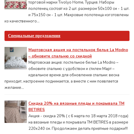
торговой марки Tivolyo Home, Турция. Наборы
полотенец состоят из 2 шт. размером 50x100 см - 1 шт.
и 75х150 см - 1 шт. Махровые полотенца изготовлены
из качественного...
Специальные предложения
Мартовская акция на постельное белье La Modno
– обновите спальню со скидкой
Мартовская акция: постельное белье La Modno –
обновите спальню с удобством и стилем Март –
идеальное время для обновления спальни: весна
приходит, настроение поднимается, а вместе с ним появляется
желание...
Скидка 20% на вязаные пледы и покрывала ТМ
BETIRES
Акция - скидка 20% ( с 6 марта по 18 марта 2018 года)
на вязаные пледы и покрывала ТМ BETIRES в размере
220х240 см. Продолжаем делать приятные подарки!!!