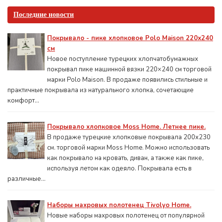
Последние новости
Покрывало - пике хлопковое Polo Maison 220х240
см
Новое поступление турецких хлопчатобумажных
покрывал пике машинной вязки 220×240 см торговой
марки Polo Maison. В продаже появились стильные и
практичные покрывала из натурального хлопка, сочетающие
комфорт...
Покрывало хлопковое Moss Home. Летнее пике.
В продаже турецкие хлопковые покрывала 200x230
см. торговой марки Moss Home. Можно использовать
как покрывало на кровать, диван, а также как пике,
используя летом как одеяло. Покрывала есть в
различные...
Наборы махровых полотенец Tivolyo Home.
Новые наборы махровых полотенец от популярной