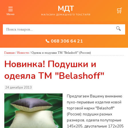
МДТ
☰
🛒
Меню
МАГАЗИН ДОМАШНЕГО ТЕКСТИЛЯ
🔍
📞 068 306 64 21
Главная
/
Новости
/
Одеяла и подушки ТМ "Belashoff" (Россия)
Новинка! Подушки и
одеяла ТМ "Belashoff"
24 декабря 2013
Предлагаем Вашему вниманию
пухо-перьевые изделия новой
торговой марки "Belashoff"
(Россия): подушки разных
размеров, одеяла полуторные
145х205, двуспальные 172х205