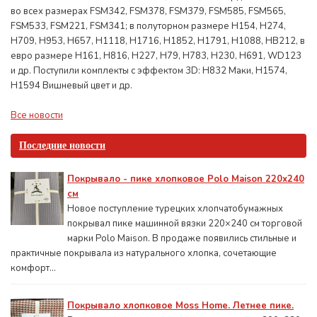
во всех размерах FSM342, FSM378, FSM379, FSM585, FSM565,
FSM533, FSM221, FSM341; в полуторном размере H154, H274,
H709, H953, H657, H1118, H1716, H1852, H1791, H1088, HB212, в
евро размере H161, H816, H227, H79, H783, H230, H691, WD123
и др. Поступили комплекты с эффектом 3D: H832 Маки, H1574,
H1594 Вишневый цвет и др.
Все новости
Последние новости
Покрывало - пике хлопковое Polo Maison 220х240
см
Новое поступление турецких хлопчатобумажных
покрывал пике машинной вязки 220×240 см торговой
марки Polo Maison. В продаже появились стильные и
практичные покрывала из натурального хлопка, сочетающие
комфорт...
Покрывало хлопковое Moss Home. Летнее пике.