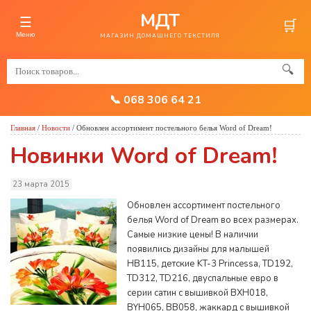
МДТ
☰
🛒
Меню
МАГАЗИН ДОМАШНЕГО ТЕКСТИЛЯ
🔍
📞 068 306 64 21
Главная
/
Новости
/
Обновлен ассортимент постельного белья Word of Dream!
Новинки Word of Dream!
23 марта 2015
Обновлен ассортимент постельного
белья Word of Dream во всех размерах.
Самые низкие цены! В наличии
появились дизайны для малышей
HB115, детские KT-3 Princessa, TD192,
TD312, TD216, двуспальные евро в
серии сатин с вышивкой BXH018,
BYH065, BB058, жаккард с вышивкой