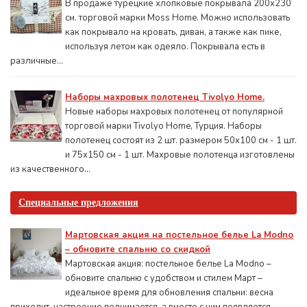
В продаже турецкие хлопковые покрывала 200x230
см. торговой марки Moss Home. Можно использовать
как покрывало на кровать, диван, а также как пике,
используя летом как одеяло. Покрывала есть в
различные...
Наборы махровых полотенец Tivolyo Home.
Новые наборы махровых полотенец от популярной
торговой марки Tivolyo Home, Турция. Наборы
полотенец состоят из 2 шт. размером 50x100 см - 1 шт.
и 75х150 см - 1 шт. Махровые полотенца изготовлены
из качественного...
Специальные предложения
Мартовская акция на постельное белье La Modno
– обновите спальню со скидкой
Мартовская акция: постельное белье La Modno –
обновите спальню с удобством и стилем Март –
идеальное время для обновления спальни: весна