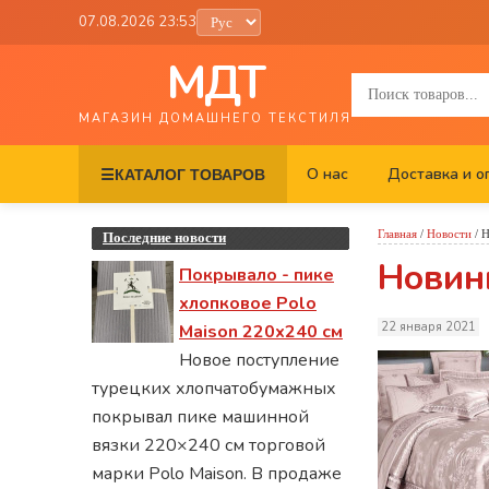
07.08.2026 23:53
МДТ
МАГАЗИН ДОМАШНЕГО ТЕКСТИЛЯ
О нас
Доставка и о
☰
КАТАЛОГ ТОВАРОВ
Главная
/
Новости
/
Н
Последние новости
Новин
Покрывало - пике
хлопковое Polo
22 января 2021
Maison 220х240 см
Новое поступление
турецких хлопчатобумажных
покрывал пике машинной
вязки 220×240 см торговой
марки Polo Maison. В продаже