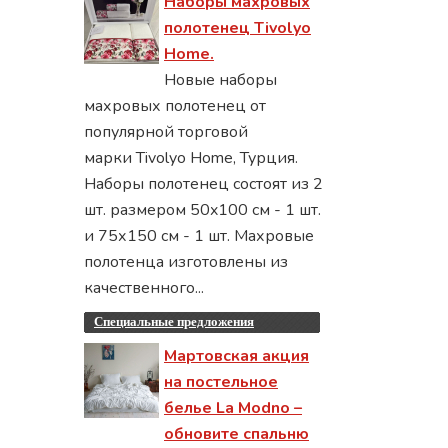
Наборы махровых
полотенец Tivolyo
Home.
Новые наборы
махровых полотенец от
популярной торговой
марки Tivolyo Home, Турция.
Наборы полотенец состоят из 2
шт. размером 50x100 см - 1 шт.
и 75х150 см - 1 шт. Махровые
полотенца изготовлены из
качественного...
Специальные предложения
Мартовская акция
на постельное
белье La Modno –
обновите спальню