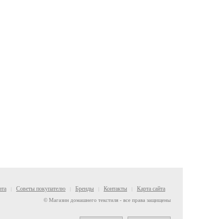
ата
Советы покупателю
Бренды
Контакты
Карта сайта
|
|
|
|
© Магазин домашнего текстиля - все права защищены