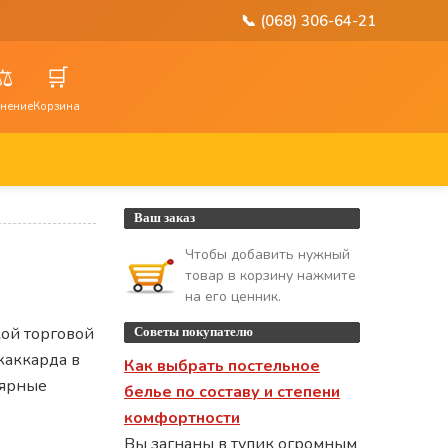
📞 (068) 306-64-21
⚖️
🛒
нение
Корзина
Ваш заказ
Чтобы добавить нужный
товар в корзину нажмите
на его ценник.
кой торговой
Советы покупателю
жаккарда в
Как выбрать постельное
лярные
белье по составу и степени
комфортности
Вы загнаны в тупик огромным