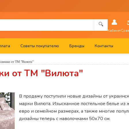
👤
🔍
Кабинет
Срав
плата
Советы покупателю
Бренды
Контакты
овинки от ТМ "Вилюта"
ки от ТМ "Вилюта"
В продажу поступили новые дизайны от украинс
марки Вилюта. Изысканное постельное белье из 
евро и семейном размерах, а также многие попу
дизайны теперь с наволочками 50х70 см.