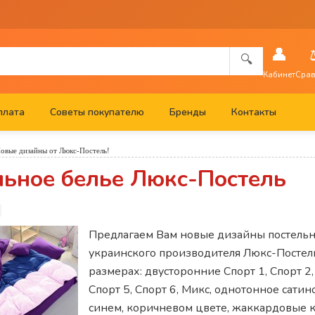
👤
🔍
Кабинет
Срав
плата
Советы покупателю
Бренды
Контакты
овые дизайны от Люкс-Постель!
льное белье Люкс-Постель
Предлагаем Вам новые дизайны постельно
украинского производителя Люкс-Постель
размерах: двусторонние Спорт 1, Спорт 2,
Спорт 5, Спорт 6, Микс, однотонное сатин
синем, коричневом цвете, жаккардовые 