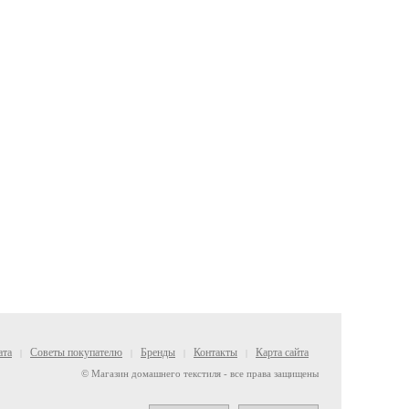
ата
Советы покупателю
Бренды
Контакты
Карта сайта
|
|
|
|
© Магазин домашнего текстиля - все права защищены