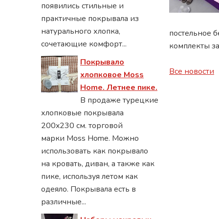
появились стильные и
практичные покрывала из
натурального хлопка,
постельное 
сочетающие комфорт...
комплекты за
Покрывало
Все новости
хлопковое Moss
Home. Летнее пике.
В продаже турецкие
хлопковые покрывала
200x230 см. торговой
марки Moss Home. Можно
использовать как покрывало
на кровать, диван, а также как
пике, используя летом как
одеяло. Покрывала есть в
различные...