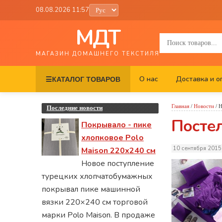
08.08.2026 11:57
МДТ
МАГАЗИН ДОМАШНЕГО ТЕКСТИЛЯ
О нас
Доставка и о
☰
КАТАЛОГ ТОВАРОВ
Главная
/
Новости
/
Н
Последние новости
Посте
Покрывало - пике
хлопковое Polo
10 сентября 2015
Maison 220х240 см
Новое поступление
турецких хлопчатобумажных
покрывал пике машинной
вязки 220×240 см торговой
марки Polo Maison. В продаже