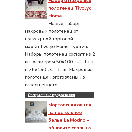
Наборы махровых
полотенец Tivolyo
Home.
Новые наборы
махровых полотенец от
популярной торговой
марки Tivolyo Home, Турция.
Наборы полотенец состоят из 2
шт. размером 50x100 см - 1 шт.
и 75х150 см - 1 шт. Махровые
полотенца изготовлены из
качественного...
Специальные предложения
Мартовская акция
на постельное
белье La Modno –
обновите спальню