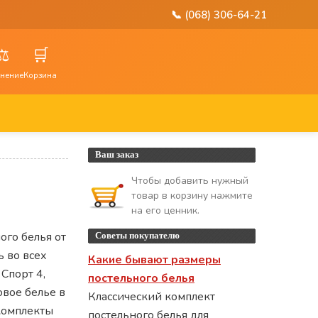
📞 (068) 306-64-21
⚖️
🛒
нение
Корзина
Ваш заказ
Чтобы добавить нужный
товар в корзину нажмите
на его ценник.
го белья от
Советы покупателю
 во всех
Какие бывают размеры
 Спорт 4,
постельного белья
овое белье в
Классический комплект
комплекты
постельного белья для