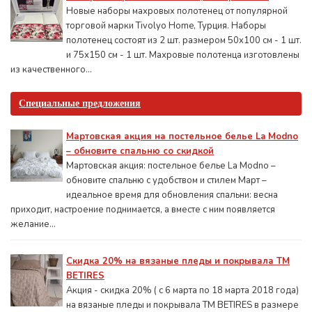
Новые наборы махровых полотенец от популярной
торговой марки Tivolyo Home, Турция. Наборы
полотенец состоят из 2 шт. размером 50x100 см - 1 шт.
и 75х150 см - 1 шт. Махровые полотенца изготовлены
из качественного...
Специальные предложения
Мартовская акция на постельное белье La Modno
– обновите спальню со скидкой
Мартовская акция: постельное белье La Modno –
обновите спальню с удобством и стилем Март –
идеальное время для обновления спальни: весна
приходит, настроение поднимается, а вместе с ним появляется
желание...
Скидка 20% на вязаные пледы и покрывала ТМ
BETIRES
Акция - скидка 20% ( с 6 марта по 18 марта 2018 года)
на вязаные пледы и покрывала ТМ BETIRES в размере