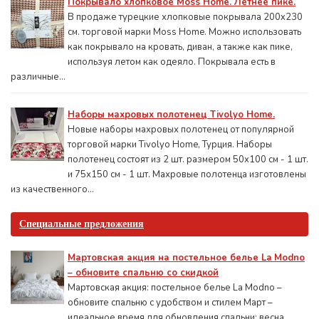
Покрывало хлопковое Moss Home. Летнее пике.
В продаже турецкие хлопковые покрывала 200x230
см. торговой марки Moss Home. Можно использовать
как покрывало на кровать, диван, а также как пике,
используя летом как одеяло. Покрывала есть в
различные...
Наборы махровых полотенец Tivolyo Home.
Новые наборы махровых полотенец от популярной
торговой марки Tivolyo Home, Турция. Наборы
полотенец состоят из 2 шт. размером 50x100 см - 1 шт.
и 75х150 см - 1 шт. Махровые полотенца изготовлены
из качественного...
Специальные предложения
Мартовская акция на постельное белье La Modno
– обновите спальню со скидкой
Мартовская акция: постельное белье La Modno –
обновите спальню с удобством и стилем Март –
идеальное время для обновления спальни: весна