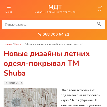
МДТ
☰
🛒
Меню
МАГАЗИН ДОМАШНЕГО ТЕКСТИЛЯ
🔍
📞 068 306 64 21
Главная
/
Новости
/
Летние одеяла-покрывала Shuba в ассортименте!
Новые дизайны летних
одеял-покрывал ТМ
Shuba
15 июня 2015
Обновлен ассортимент
одеял-покрывал торговой
марки Shuba (Украина). В
наличии появились дизайны