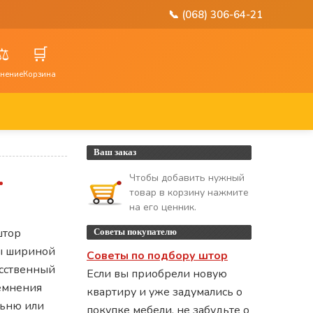
📞 (068) 306-64-21
⚖️
🛒
нение
Корзина
Ваш заказ
.
Чтобы добавить нужный
товар в корзину нажмите
на его ценник.
штор
Советы покупателю
ры шириной
Советы по подбору штор
кусственный
Если вы приобрели новую
темнения
квартиру и уже задумались о
льню или
покупке мебели, не забудьте о