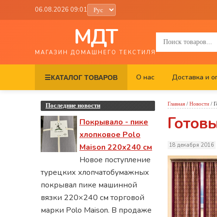
06.08.2026 09:01
МДТ
МАГАЗИН ДОМАШНЕГО ТЕКСТИЛЯ
О нас
Доставка и о
☰
КАТАЛОГ ТОВАРОВ
Главная
/
Новости
/
Г
Последние новости
Готовы
Покрывало - пике
хлопковое Polo
18 декабря 2016
Maison 220х240 см
Новое поступление
турецких хлопчатобумажных
покрывал пике машинной
вязки 220×240 см торговой
марки Polo Maison. В продаже