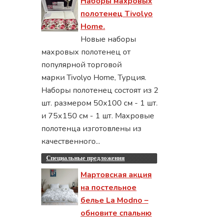
Наборы махровых
полотенец Tivolyo
Home.
Новые наборы
махровых полотенец от
популярной торговой
марки Tivolyo Home, Турция.
Наборы полотенец состоят из 2
шт. размером 50x100 см - 1 шт.
и 75х150 см - 1 шт. Махровые
полотенца изготовлены из
качественного...
Специальные предложения
Мартовская акция
на постельное
белье La Modno –
обновите спальню