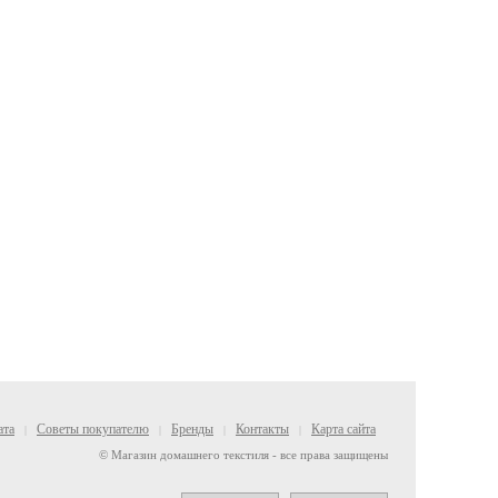
ата
Советы покупателю
Бренды
Контакты
Карта сайта
|
|
|
|
© Магазин домашнего текстиля - все права защищены