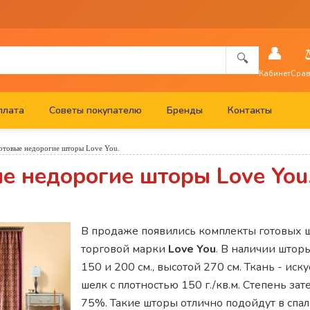
👤
🔍
Кабинет
Срав
плата
Советы покупателю
Бренды
Контакты
отовые недорогие шторы Love You.
е недорогие шторы Love You
В продаже появились комплекты готовых 
торговой марки
Love You
. В наличии што
150 и 200 см., высотой 270 см. Ткань - ис
шелк с плотностью 150 г./кв.м. Степень за
75%. Такие шторы отлично подойдут в спа