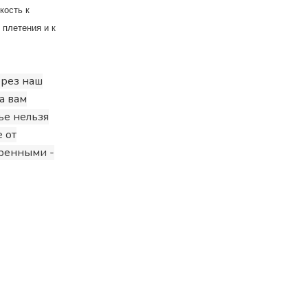
кость к
 плетения и к
рез наш
а вам
ье нельзя
 от
еренными -