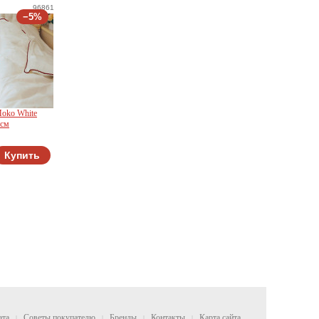
96861
−5%
Moko White
 см
Купить
ата
Советы покупателю
Бренды
Контакты
Карта сайта
|
|
|
|