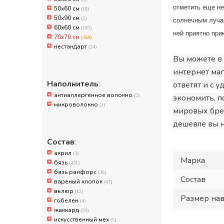
отметить еще не
50х60 см
(18)
50х90 см
(2)
солнечным лучам
60x60 см
(185)
ней приятно при
70x70 см
(268)
нестандарт
(24)
Вы можете в
интернет ма
Наполнитель
:
ответят и с 
антиаллергенное волокно
(2)
экономить, п
микроволокно
(1)
мировых бре
дешевле вы н
Состав
:
акрил
(3)
Марка
бязь
(431)
бязь ранфорс
(36)
Состав
вареный хлопок
(47)
велюр
(12)
Размер на
гобелен
(4)
жаккард
(29)
искусственный мех
(5)