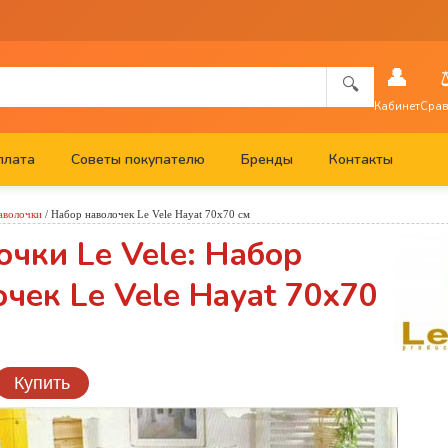
👤
🔍
Кабинет
Срав
плата
Советы покупателю
Бренды
Контакты
аволочки
/
Набор наволочек Le Vele Hayat 70x70 см
чки Le Vele: Набор
чек Le Vele Hayat 70x70
Купить