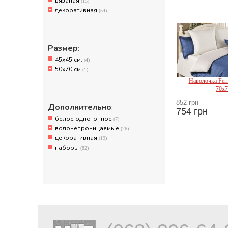
вязаная
(15)
декоративная
(54)
Размер
:
45х45 см.
(4)
50х70 см
(1)
Наволочка Fern
70x7
852 грн
Дополнительно
:
754 грн
белое однотонное
(7)
Mir
водонепроницаемые
(26)
декоративная
(19)
наборы
(82)