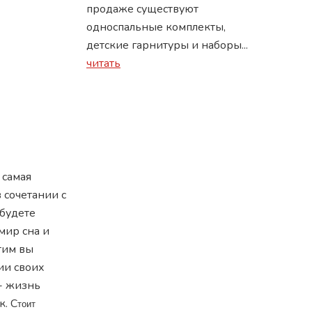
продаже существуют
односпальные комплекты,
детские гарнитуры и наборы...
читать
 самая
 сочетании с
будете
мир сна и
тим вы
ции своих
 - жизнь
к.
С
тоит