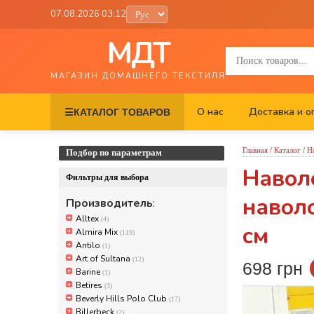
07.08.2026 03:12
МДТ
МАГАЗИН ДОМАШНЕГО ТЕКСТИЛЯ
О нас
Доставка и о
☰
КАТАЛОГ ТОВАРОВ
Главная
/
Каталог
/
Н
Подбор по параметрам
Наволо
Фильтры для выбора
наволо
Производитель
:
Alltex
(4)
см
Almira Mix
(119)
Antilo
(1)
Art of Sultana
(12)
698 грн
Barine
(1)
Betires
(3)
Beverly Hills Polo Club
(17)
Billerbeck
(2)