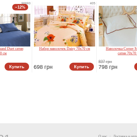
96693
405
−12%
and Duet сатин
Набор наволочек Daisy 70x70 см
Наволочка Corner 
0 см
сатин 70x70
Le Vele
837 грн
698 грн
798 грн
Купить
Купить
son
Mirson
О нас
Доставка и опл
|