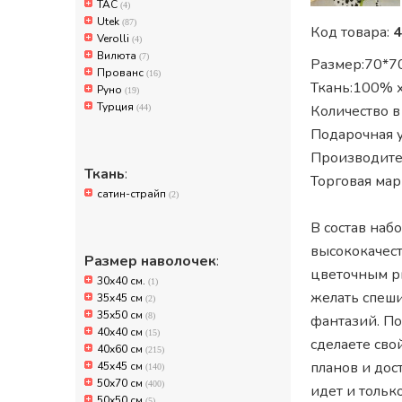
TAC
(4)
Utek
(87)
Код товара:
4
Verolli
(4)
Вилюта
(7)
Размер:70*70
Прованс
(16)
Ткань:100% х
Руно
(19)
Турция
Количество в 
(44)
Подарочная у
Производите
Ткань
:
Торговая марк
сатин-страйп
(2)
В состав наб
высококачест
Размер наволочек
:
цветочным р
30х40 см.
(1)
желать спеши
35x45 см
(2)
35х50 см
(8)
фантазий. По
40x40 см
(15)
сделаете сво
40x60 см
(215)
планов и дос
45x45 см
(140)
50x70 см
(400)
идет и тольк
50х50 см
(5)