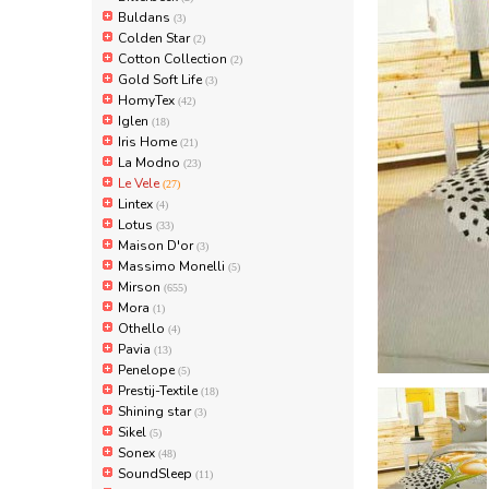
Buldans
(3)
Colden Star
(2)
Cotton Collection
(2)
Gold Soft Life
(3)
HomyTex
(42)
Iglen
(18)
Iris Home
(21)
La Modno
(23)
Le Vele
(27)
Lintex
(4)
Lotus
(33)
Maison D'or
(3)
Massimo Monelli
(5)
Mirson
(655)
Mora
(1)
Othello
(4)
Pavia
(13)
Penelope
(5)
Prestij-Textile
(18)
Shining star
(3)
Sikel
(5)
Sonex
(48)
SoundSleep
(11)