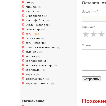
Оставить о
лен
(1)
лиоцель
(3)
махра
Ваше имя *
(12)
микровелюр
(2)
микрофибра
(28)
муслин (хлопок)
(5)
Оценка *
полиэстер
(69)
★
★
★
сатин
(309)
сатин люкс
(94)
сатин-страйп
(94)
Отзыв
трикотажное волокно
(6)
фланель
(26)
хлопок
(26)
хлопок / акрил
(4)
хлопок / полиэстер
(20)
хлопок/лен
(4)
шерсть
(5)
шерсть/акрил
Отправить
(12)
шерсть/полиэстер
(1)
Похожие
Назначение
: