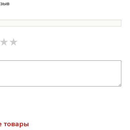
тзыв
★
★
 товары