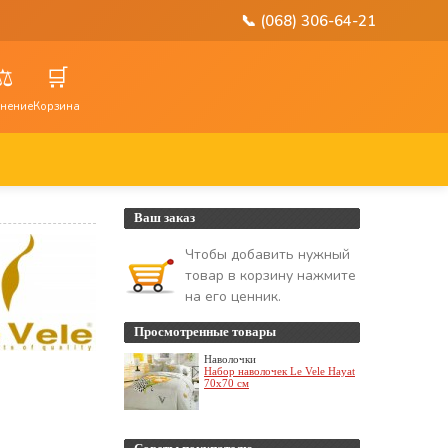
📞 (068) 306-64-21
⚖️
🛒
нение
Корзина
Ваш заказ
Чтобы добавить нужный
товар в корзину нажмите
на его ценник.
Просмотренные товары
Наволочки
Набор наволочек Le Vele Hayat
70x70 см