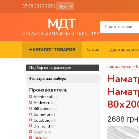
07.08.2026 22:01
МДТ
МАГАЗИН ДОМАШНЕГО ТЕКСТИЛЯ
О нас
Доставка и о
☰
КАТАЛОГ ТОВАРОВ
Главная
/
Каталог
/
Н
Подбор по параметрам
Наматр
Фильтры для выбора
Намат
Производитель
:
Altinbasak
(5)
80х200
Andersen
(25)
Billerbeck
(11)
Come-for
(71)
2688 грн
Cotoblau
(48)
Diamond
(2)
Dophia
(5)
Iglen
(88)