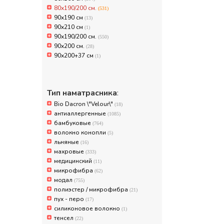
80х190/200 см.
(531)
90x190 см
(13)
90x210 см
(1)
90х190/200 см.
(550)
90х200 см.
(28)
90х200+37 см
(1)
Тип наматрасника
:
Bio Dacron \"Velour\"
(18)
антиаллергенные
(1085)
бамбуковые
(764)
волокно конопли
(5)
льняные
(16)
махровые
(333)
медицинский
(11)
микрофибра
(62)
модал
(755)
полиэстер / микрофибра
(21)
пух - перо
(17)
силиконовое волокно
(1)
тенсел
(22)