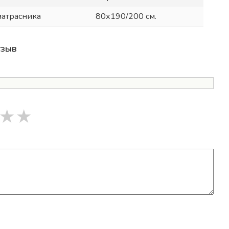
матрасника
80х190/200 см.
тзыв
★
★