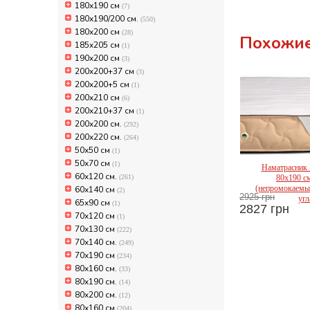
180х190 см
(7)
180х190/200 см.
(550)
180х200 см
(28)
Похожие
185x205 см
(1)
190x200 см
(3)
200x200+37 см
(3)
200x200+5 см
(1)
200x210 см
(6)
200x210+37 см
(1)
200х200 см.
(292)
200х220 см.
(264)
50х50 см
(1)
50х70 см
(1)
Наматрасник 
Mir
60x120 см.
(261)
80x190 с
(непромокаемый
60x140 см
(2)
2925 грн
угл
65х90 см
(1)
2827 грн
70x120 см
(1)
70x130 см
(222)
70х140 см.
(249)
70х190 см
(234)
80x160 см.
(33)
80x190 см.
(14)
80x200 см.
(12)
80х160 см
(204)