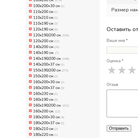
100х200 см.
(276)
100х200+30 см
(1)
Размер на
110x200 см
(1)
110x210 см
(1)
110х190 см
(3)
Оставить о
120х190 см
(8)
120х190/200 см.
(526)
Ваше имя *
120х200 см
(13)
140x200 см
(26)
140х190 см.
(7)
140х190/200 см.
(548)
Оценка *
140х200+37 см
(1)
★
★
★
150х190/200 см
(273)
150х200 см
(2)
160x200+30 см
(1)
Отзыв
160x200+37 см
(3)
160x230 см
(1)
160х190 см
(9)
160х190/200 см.
(551)
160х200 см.
(22)
180x200+30 см
(4)
180x200+37 см
(2)
Отправить
180x210 см
(2)
180x220 см
(1)