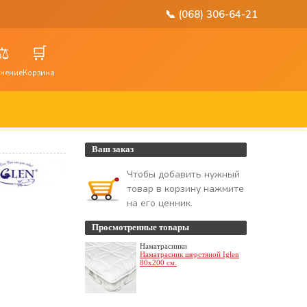
📞 (068) 306-64-21
⚖️
🛒
нение
Корзина
Ваш заказ
Чтобы добавить нужный
товар в корзину нажмите
на его ценник.
Просмотренные товары
Наматрасники
Наматрасник шерстяной Iglen
80х200 см.