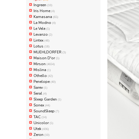
Ingreen
(10)
Iris Home
(4)
Kamasana
(65)
La Modno
(4)
Le Vele
(5)
Levanzo
(2)
Lintex
(48)
Lotus
(18)
MUEHLDORFER
(3)
Maison D'or
(5)
Mirson
(4654)
Mislina
(1)
Othello
(42)
Penelope
(40)
Sarev
(1)
Seral
(4)
Sleep Garden
(1)
Sonex
(44)
SoundSleep
(7)
TAC
(14)
Unicolor
(5)
Utek
(436)
Zeron
(10)