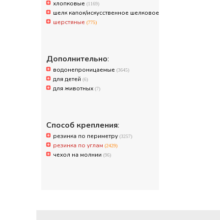
хлопковые
(1169)
шелк капок/искусственное шелковое волокно
(752)
шерстяные
(775)
Дополнительно
:
водонепроницаемые
(3645)
для детей
(6)
для животных
(7)
Способ крепления
:
резинка по периметру
(3257)
резинка по углам
(2429)
чехол на молнии
(96)