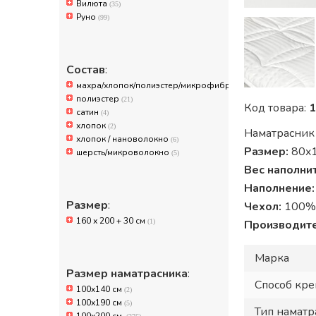
Вилюта
(35)
Руно
(99)
Состав
:
махра/хлопок/полиэстер/микрофибра
(10)
полиэстер
(21)
Код товара:
1
сатин
(4)
хлопок
(2)
Наматрасник 
хлопок / нановолокно
(6)
Размер:
80x1
шерсть/микроволокно
(5)
Вес наполни
Наполнение
Размер
:
Чехол:
100% 
160 х 200 + 30 см
(1)
Производит
Марка
Размер наматрасника
:
Способ кре
100x140 см
(2)
100х190 см
(5)
Тип наматр