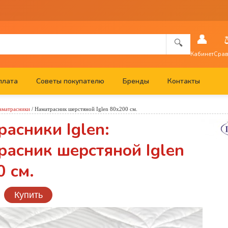
👤
🔍
Кабинет
Срав
плата
Советы покупателю
Бренды
Контакты
аматрасники
/
Наматрасник шерстяной Iglen 80х200 см.
асники Iglen:
расник шерстяной Iglen
 см.
Купить