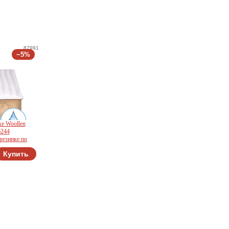
87991
−5%
e Woollen
№244
резинке по
Купить