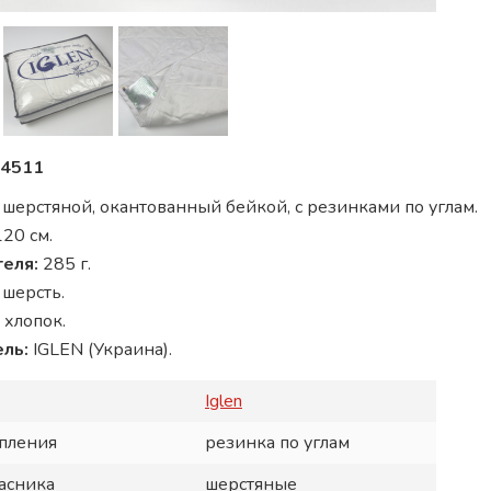
4511
шерстяной, окантованный бейкой, с резинками по углам.
20 см.
теля:
285 г.
:
шерсть.
хлопок.
ель:
IGLEN (Украина).
Iglen
пления
резинка по углам
асника
шерстяные