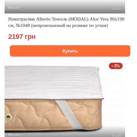
Mirson
94503
Наматрасник Alberto Тенсель (MODAL) Aloe Vera 90x190
см, №1048 (непромокаемый на резинке по углам)
2197 грн
Купить
−3%
Mirson
95145