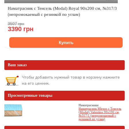
Наматрасник с Тенсель (Modal) Royal 90x200 см, №317/3
(непромокаемый с резинкой по углам)
3507 грн
3390 грн
Купить
Ваш заказ
Чтобы добавить нужный товар в корзину нажмите
на его ценник.
Просмотренные товары
Наматрасники
Наматрасник Mirson с Тенсель
(Modal) Valentino 90x190 см,
№317/1 (непромокаемый с
резинкой по углам)