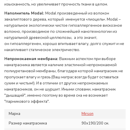
изысканность, но увеличивает прочность ткани в целом
.
Наполнитель Modal:
Modal произведенный из волокон
эвкалиптового дерева, который именуется «лиоцель». Modal –
натуральное экологически чистое гипоаллергенное вискозное
волокно, производимое по сложнейшей нанотехнологии из
натуральной древесной целлюлозы, а это значит,
он гипоаллергенен, хорошо впитывает влагу, долго служит и не
накапливает статическое электричество.
Непромокаемая мембрана:
Важным аспектом при выборе
наматрасника является наличие эластичной непромокаемой
полиуретановой мембраны, благодаря которой наматрасник не
пропускает влагу и грязь (Ваш матрас всегда будет оставаться
сухим и чистым!). И в отличии от других непромокаемых
наматрасников, он не шуршит. Иными словами, наматрасник
"дышащий", именно поэтому во время сна не возникает
"парникового эффекта".
Марка
Mirson
Размер наматрасника
90х190/200 см.