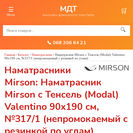
МДТ
☰
🛒
Меню
МАГАЗИН ДОМАШНЕГО ТЕКСТИЛЯ
🔍
📞 068 306 64 21
Главная
/
Каталог
/
Наматрасники
/
Наматрасник Mirson с Тенсель (Modal) Valentino
90x190 см, №317/1 (непромокаемый с резинкой по углам)
Наматрасники
Mirson: Наматрасник
Mirson с Тенсель (Modal)
Valentino 90x190 см,
№317/1 (непромокаемый с
резинкой по углам)