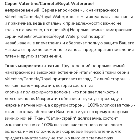
Серия Valentino/Carmela/Royal Waterproof
непромокаемый:
Серия непромокаемых наматрасников
Valentino/Carmela/Royal Waterproof, самая актуальная, красочная
и практичная, ведь в спальных принадлежностях важно не
только их качество, но и дизайн) Непромокаемые наматрасники
серии Valentino/Carmela/Royal Waterproof подарят
незабываемые впечатления и обеспечат полную защиту Вашего
матраса от преждевременного износа, предотвратив появления
пятен и других загрязнений.
Ткань микросатин + сатин:
Двусторонний непромокаемый
наматрасник из высококачественной итальянской ткани серии
Valentino/Carmela/Royal притягивает взгляд. С одной стороны -
легкая ткань микросатин, которая состоит из
хлопка и полиэфирного волокна, что придает легкость и
долговечность. Микросатин обеспечит нужную прохладу в
жаркие летние ночи, а с другой стороны, 100% хлопковая ткань -
сатин, которая обеспечит Вам тепло и уют во время холодных
зимних ночей. Ткань "Сатин-страйп" долговечна, состоит
исключительно со 100% высококачественного хлопкового
волокна, имеет сложное, жаккардовое переплетение, что
придает наматраснику не только высоко эстетическую