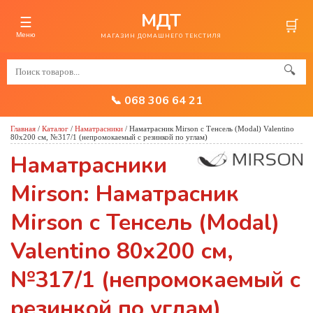
МДТ
☰
🛒
Меню
МАГАЗИН ДОМАШНЕГО ТЕКСТИЛЯ
🔍
📞 068 306 64 21
Главная
/
Каталог
/
Наматрасники
/
Наматрасник Mirson с Тенсель (Modal) Valentino
80x200 см, №317/1 (непромокаемый с резинкой по углам)
Наматрасники
Mirson: Наматрасник
Mirson с Тенсель (Modal)
Valentino 80x200 см,
№317/1 (непромокаемый с
резинкой по углам)