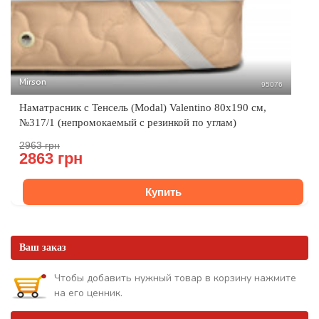
Mirson
95076
Наматрасник с Тенсель (Modal) Valentino 80x190 см,
№317/1 (непромокаемый с резинкой по углам)
2963 грн
2863 грн
Купить
Ваш заказ
Чтобы добавить нужный товар в корзину нажмите
на его ценник.