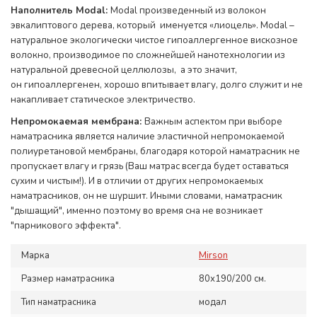
Наполнитель Modal:
Modal произведенный из волокон
эвкалиптового дерева, который именуется «лиоцель». Modal –
натуральное экологически чистое гипоаллергенное вискозное
волокно, производимое по сложнейшей нанотехнологии из
натуральной древесной целлюлозы, а это значит,
он гипоаллергенен, хорошо впитывает влагу, долго служит и не
накапливает статическое электричество.
Непромокаемая мембрана:
Важным аспектом при выборе
наматрасника является наличие эластичной непромокаемой
полиуретановой мембраны, благодаря которой наматрасник не
пропускает влагу и грязь (Ваш матрас всегда будет оставаться
сухим и чистым!). И в отличии от других непромокаемых
наматрасников, он не шуршит. Иными словами, наматрасник
"дышащий", именно поэтому во время сна не возникает
"парникового эффекта".
Марка
Mirson
Размер наматрасника
80х190/200 см.
Тип наматрасника
модал