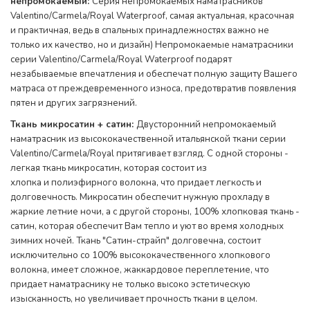
непромокаемый:
Серия непромокаемых наматрасников
Valentino/Carmela/Royal Waterproof, самая актуальная, красочная
и практичная, ведь в спальных принадлежностях важно не
только их качество, но и дизайн) Непромокаемые наматрасники
серии Valentino/Carmela/Royal Waterproof подарят
незабываемые впечатления и обеспечат полную защиту Вашего
матраса от преждевременного износа, предотвратив появления
пятен и других загрязнений.
Ткань микросатин + сатин:
Двусторонний непромокаемый
наматрасник из высококачественной итальянской ткани серии
Valentino/Carmela/Royal притягивает взгляд. С одной стороны -
легкая ткань микросатин, которая состоит из
хлопка и полиэфирного волокна, что придает легкость и
долговечность. Микросатин обеспечит нужную прохладу в
жаркие летние ночи, а с другой стороны, 100% хлопковая ткань -
сатин, которая обеспечит Вам тепло и уют во время холодных
зимних ночей. Ткань "Сатин-страйп" долговечна, состоит
исключительно со 100% высококачественного хлопкового
волокна, имеет сложное, жаккардовое переплетение, что
придает наматраснику не только высоко эстетическую
изысканность, но увеличивает прочность ткани в целом
.