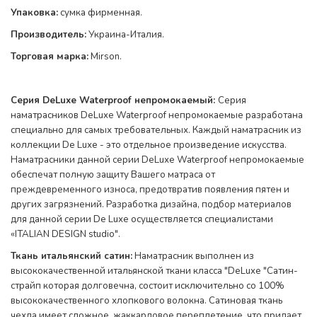
Упаковка:
сумка фирменная.
Производитель:
Украина-Италия.
Торговая марка:
Mirson.
Серия DeLuxe Waterproof непромокаемый:
Серия
наматрасников DeLuxe Waterproof непромокаемые разработана
специально для самых требовательных. Каждый наматрасник из
коллекции De Luxe - это отдельное произведение искусства.
Наматрасники данной серии DeLuxe Waterproof непромокаемые
обеспечат полную защиту Вашего матраса от
преждевременного износа, предотвратив появления пятен и
других загрязнений. Разработка дизайна, подбор материалов
для данной серии De Luxe осуществляется специалистами
«ITALIAN DESIGN studio".
Ткань итальянский сатин
:
Наматрасник выполнен из
высококачественной итальянской ткани класса "DeLuxe "Сатин-
страйп которая долговечна, состоит исключительно со 100%
высококачественного хлопкового волокна. Сатиновая ткань
чехла имеет сложное, жаккардовое переплетение, что придает