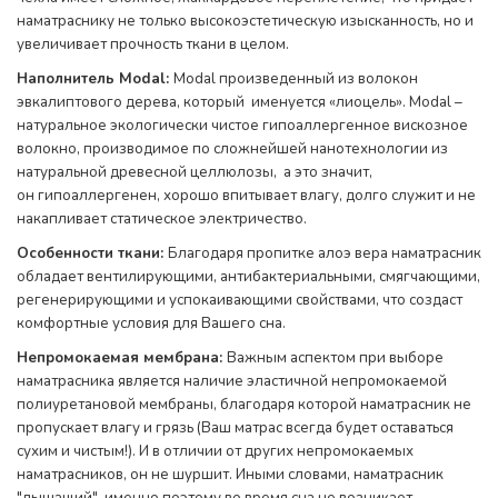
наматраснику не только высокоэстетическую изысканность, но и
увеличивает прочность ткани в целом.
Наполнитель Modal:
Modal произведенный из волокон
эвкалиптового дерева, который именуется «лиоцель». Modal –
натуральное экологически чистое гипоаллергенное вискозное
волокно, производимое по сложнейшей нанотехнологии из
натуральной древесной целлюлозы, а это значит,
он гипоаллергенен, хорошо впитывает влагу, долго служит и не
накапливает статическое электричество.
Особенности ткани:
Благодаря пропитке алоэ вера наматрасник
обладает вентилирующими, антибактериальными, смягчающими,
регенерирующими и успокаивающими свойствами, что создаст
комфортные условия для Вашего сна.
Непромокаемая мембрана:
Важным аспектом при выборе
наматрасника является наличие эластичной непромокаемой
полиуретановой мембраны, благодаря которой наматрасник не
пропускает влагу и грязь (Ваш матрас всегда будет оставаться
сухим и чистым!). И в отличии от других непромокаемых
наматрасников, он не шуршит. Иными словами, наматрасник