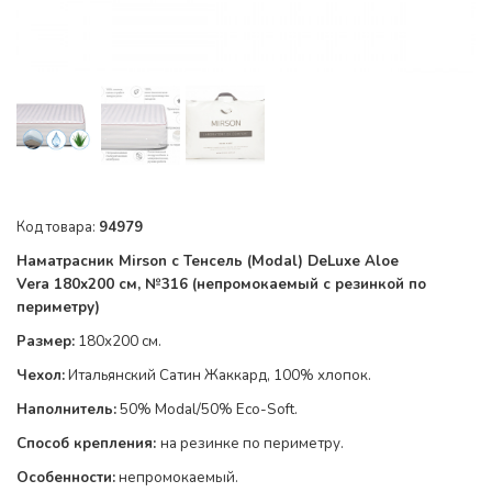
Код товара:
94979
Наматрасник Mirson с Тенсель (Modal) DeLuxe
Aloe
Vera
180x200 см, №
316
(непромокаемый с резинкой по
периметру
)
Размер:
180x200 см.
Чехол:
Итальянский Сатин Жаккард, 100% хлопок
.
Наполнитель:
50% Modal/50% Eco-Soft
.
Способ крепления:
на резинке по
периметру
.
Особенности:
непромокаемый.