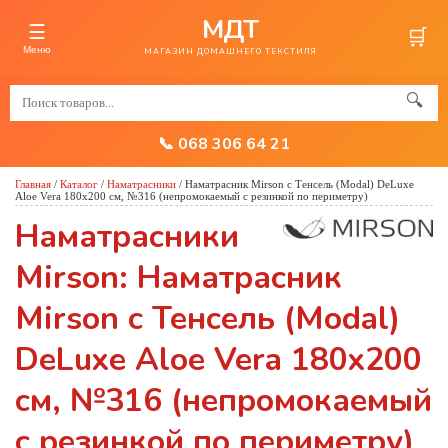
МДТ
☰
🛒
Меню
МАГАЗИН ДОМАШНЕГО ТЕКСТИЛЯ
🔍
📞 068 306 64 21
Главная
/
Каталог
/
Наматрасники
/
Наматрасник Mirson с Тенсель (Modal) DeLuxe
Aloe Vera 180x200 см, №316 (непромокаемый с резинкой по периметру)
Наматрасники
Mirson: Наматрасник
Mirson с Тенсель (Modal)
DeLuxe Aloe Vera 180x200
см, №316 (непромокаемый
с резинкой по периметру)