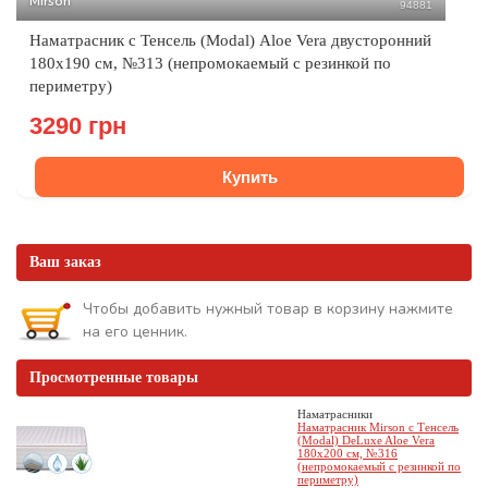
Mirson
94881
Наматрасник с Тенсель (Modal) Aloe Vera двусторонний
180x190 см, №313 (непромокаемый с резинкой по
периметру)
3290 грн
Купить
Ваш заказ
Чтобы добавить нужный товар в корзину нажмите
на его ценник.
Просмотренные товары
Наматрасники
Наматрасник Mirson с Тенсель
(Modal) DeLuxe Aloe Vera
180x200 см, №316
(непромокаемый с резинкой по
периметру)