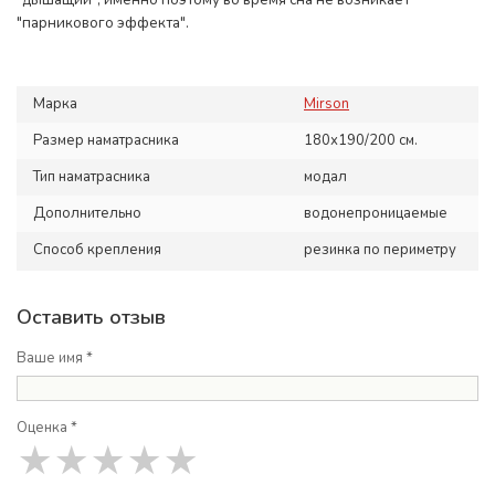
"дышащий", именно поэтому во время сна не возникает
"парникового эффекта".
Марка
Mirson
Размер наматрасника
180х190/200 см.
Тип наматрасника
модал
Дополнительно
водонепроницаемые
Способ крепления
резинка по периметру
Оставить отзыв
Ваше имя *
Оценка *
★
★
★
★
★