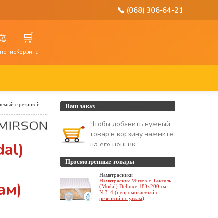
📞 (068) 306-64-21
⚖️
🛒
нение
Корзина
аемый с резинкой
Ваш заказ
Чтобы добавить нужный
товар в корзину нажмите
al)
на его ценник.
Просмотренные товары
Наматрасники
Наматрасник Mirson с Тенсель
ам)
(Modal) DeLuxe 180x200 см,
№314 (непромокаемый с
резинкой по углам)