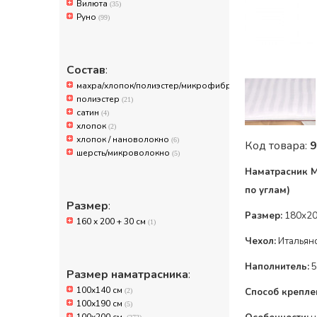
Вилюта
(35)
Руно
(99)
Состав
:
махра/хлопок/полиэстер/микрофибра
(10)
полиэстер
(21)
сатин
(4)
хлопок
(2)
хлопок / нановолокно
(6)
Код товара:
9
шерсть/микроволокно
(5)
Наматрасник Mi
по
углам
)
Размер
:
Размер:
18
160 х 200 + 30 см
(1)
Чехол:
Итальян
Наполнитель:
5
Размер наматрасника
:
100x140 см
Способ крепле
(2)
100х190 см
(5)