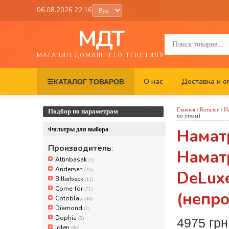
06.08.2026 22:16
МДТ
МАГАЗИН ДОМАШНЕГО ТЕКСТИЛЯ
О нас
Доставка и о
☰
КАТАЛОГ ТОВАРОВ
Главная
/
Каталог
/
Н
Подбор по параметрам
по углам)
Намат
Фильтры для выбора
Производитель
:
Наматр
Altinbasak
(5)
Andersen
(25)
DeLux
Billerbeck
(11)
Come-for
(71)
(непро
Cotoblau
(48)
Diamond
(2)
Dophia
(5)
4975 гр
Iglen
(88)