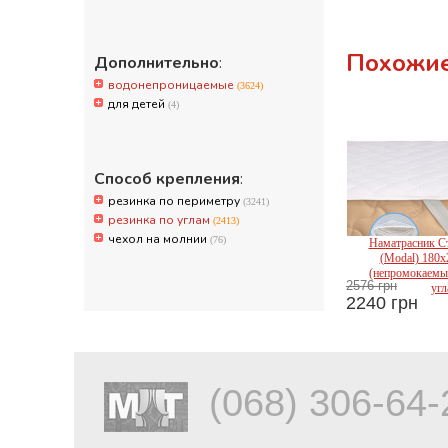
Похожие
Дополнительно
:
водонепроницаемые
(3624)
для детей
(4)
Способ крепления
:
резинка по периметру
(3241)
резинка по углам
(2413)
чехол на молнии
(76)
Наматрасник Ст
(Modal) 180x
(непромокаемый
2576 грн
угл
2240 грн
Mir
(068) 306-64-