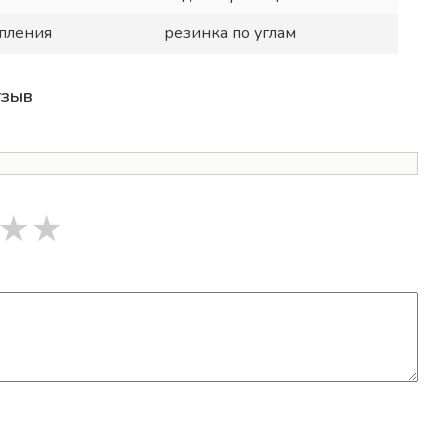
пления
резинка по углам
тзыв
★
★