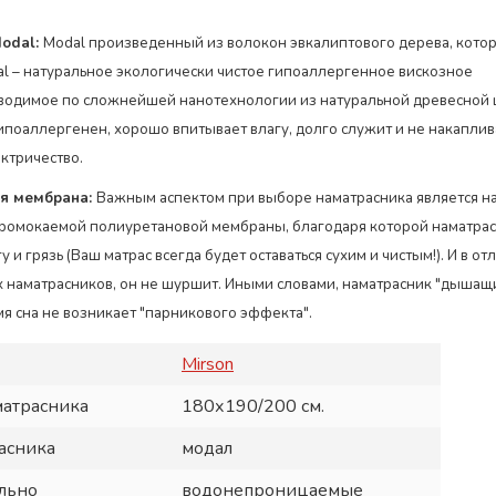
odal:
Modal произведенный из волокон эвкалиптового дерева, кото
al – натуральное экологически чистое гипоаллергенное вискозное
водимое по сложнейшей нанотехнологии из натуральной древесной
гипоаллергенен, хорошо впитывает влагу, долго служит и не накаплив
ектричество.
я мембрана:
Важным аспектом при выборе наматрасника является н
ромокаемой полиуретановой мембраны, благодаря которой наматрас
у и грязь (Ваш матрас всегда будет оставаться сухим и чистым!). И в от
наматрасников, он не шуршит. Иными словами, наматрасник "дышащ
мя сна не возникает "парникового эффекта".
Mirson
матрасника
180х190/200 см.
асника
модал
льно
водонепроницаемые