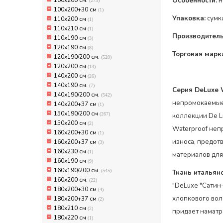
100х200 см.
Особенности:
н
(273)
100х200+30 см
(1)
Упаковка:
сумк
110x200 см
(1)
110x210 см
(1)
Производитель
110х190 см
(3)
120х190 см
(8)
Торговая марк
120х190/200 см.
(520)
120х200 см
(13)
140x200 см
(26)
140х190 см.
(7)
Серия DeLuxe 
140х190/200 см.
(542)
непромокаемые 
140х200+37 см
(1)
150х190/200 см
(267)
коллекции De L
150х200 см
(2)
Waterproof неп
160x200+30 см
(1)
износа, предот
160x200+37 см
(3)
160x230 см
(1)
материалов для
160х190 см
(9)
160х190/200 см.
(545)
Ткань итальян
160х200 см.
(22)
"DeLuxe "Сатин
180x200+30 см
(4)
хлопкового вол
180x200+37 см
(2)
180x210 см
(2)
придает наматр
180x220 см
(1)