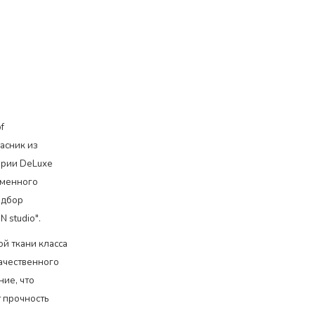
f
асник из
ерии DeLuxe
еменного
одбор
 studio".
й ткани класса
качественного
ние, что
т прочность