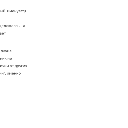
рый именуется
 целлюлозы, а
ает
аличие
ник не
личии от других
ий", именно