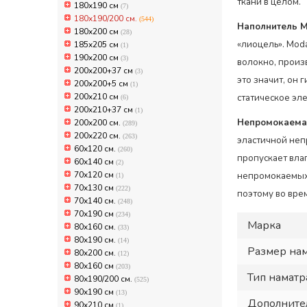
ткани в целом.
180х190 см
(7)
180х190/200 см.
(544)
Наполнитель M
180х200 см
(28)
«лиоцель». Mod
185x205 см
(1)
190x200 см
(3)
волокно, произ
200x200+37 см
(3)
это значит, он 
200x200+5 см
(1)
200x210 см
статическое эл
(6)
200x210+37 см
(1)
Непромокаема
200х200 см.
(289)
200х220 см.
(263)
эластичной неп
60x120 см.
(260)
пропускает влаг
60x140 см
(2)
70x120 см
непромокаемых 
(1)
70x130 см
(222)
поэтому во вре
70х140 см.
(248)
70х190 см
(234)
Марка
80x160 см.
(33)
80x190 см.
(14)
Размер на
80x200 см.
(12)
80х160 см
(203)
Тип наматр
80х190/200 см.
(525)
90x190 см
(13)
Дополните
90x210 см
(1)