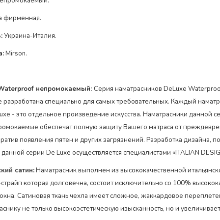
епромокаемый.
а фирменная.
:
Украина-Италия.
а:
Mirson.
Waterproof непромокаемый:
Серия наматрасников DeLuxe Waterproo
разработана специально для самых требовательных. Каждый наматр
uxe - это отдельное произведение искусства. Наматрасники данной с
ромокаемые обеспечат полную защиту Вашего матраса от преждевр
вратив появления пятен и других загрязнений. Разработка дизайна, п
 данной серии De Luxe осуществляется специалистами «ITALIAN DESIGN
ский сатин
:
Наматрасник выполнен из высококачественной итальянско
-страйп которая долговечна, состоит исключительно со 100% высоко
окна. Сатиновая ткань чехла имеет сложное, жаккардовое переплете
аснику не только высокоэстетическую изысканность, но и увеличивае