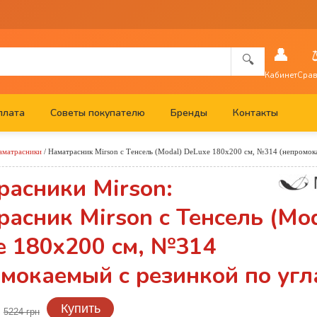
👤
🔍
Кабинет
Срав
плата
Советы покупателю
Бренды
Контакты
аматрасники
/
Наматрасник Mirson с Тенсель (Modal) DeLuxe 180x200 см, №314 (непромок
расники Mirson:
асник Mirson с Тенсель (Mod
e 180x200 см, №314
мокаемый с резинкой по угл
н
Купить
5224 грн