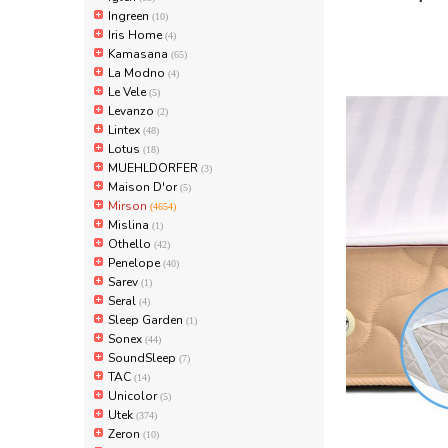
Ingreen
(10)
Iris Home
(4)
Kamasana
(65)
La Modno
(4)
Le Vele
(5)
Levanzo
(2)
Lintex
(48)
Lotus
(18)
MUEHLDORFER
(3)
Maison D'or
(5)
Mirson
(4654)
Mislina
(1)
Othello
(42)
Penelope
(40)
Sarev
(1)
Seral
(4)
Sleep Garden
(1)
Sonex
(44)
SoundSleep
(7)
TAC
(14)
Unicolor
(5)
Utek
(374)
Zeron
(10)