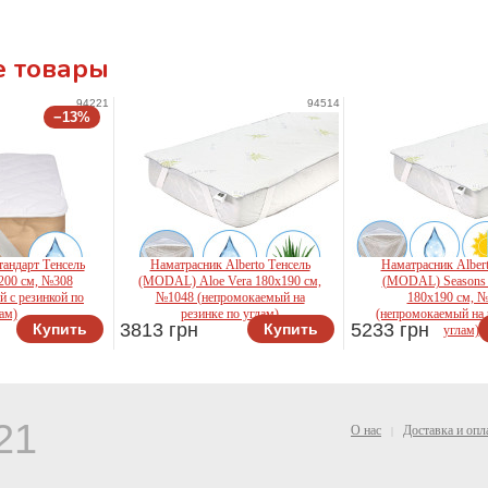
 товары
94221
94514
−13%
андарт Тенсель
Наматрасник Alberto Тенсель
Наматрасник Albert
200 см, №308
(MODAL) Aloe Vera 180x190 см,
(MODAL) Seasons 
 с резинкой по
№1048 (непромокаемый на
180x190 см, 
ам)
резинке по углам)
(непромокаемый на 
3813 грн
5233 грн
Купить
Купить
углам)
son
Mirson
Mirson
21
О нас
Доставка и опл
|