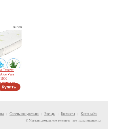
94589
o Тенсель
Aloe Vera
№1050
резинке по
Купить
ата
Советы покупателю
Бренды
Контакты
Карта сайта
|
|
|
|
© Магазин домашнего текстиля - все права защищены