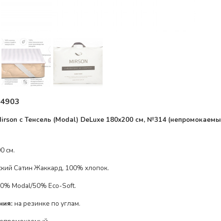
4903
rson с Тенсель (Modal) DeLuxe
180x200 см, №
314
(непромокаемы
0x200 см.
ский Сатин Жаккард, 100% хлопок
.
0% Modal/50% Eco-Soft
.
ния:
на резинке по
углам
.