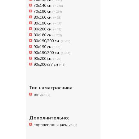
70х140 см.
(+ 248)
70х190 см
(+ 234)
80x160 см.
(+ 33)
80x190 см.
(+ 14)
80x200 см.
(+ 12)
80х160 см
(+ 203)
80х190/200 см.
(+ 525)
90x190 см
(+ 13)
90х190/200 см.
(+ 544)
90х200 см.
(+ 28)
90х200+37 см
(+ 1)
Тип наматрасника
:
тенсел
(1)
Дополнительно
:
водонепроницаемые
(1)