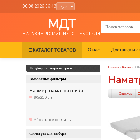
06.08.2026 06:43
МДТ
МАГАЗИН ДОМАШНЕГО ТЕКСТИЛЯ
О нас
Доставка и о
☰
КАТАЛОГ ТОВАРОВ
Главная
/
Каталог
/
Н
Подбор по параметрам
Намат
Выбранные фильтры
Размер наматрасника
:
Списком
90x210 см
Убрать все фильтры
Фильтры для выбора