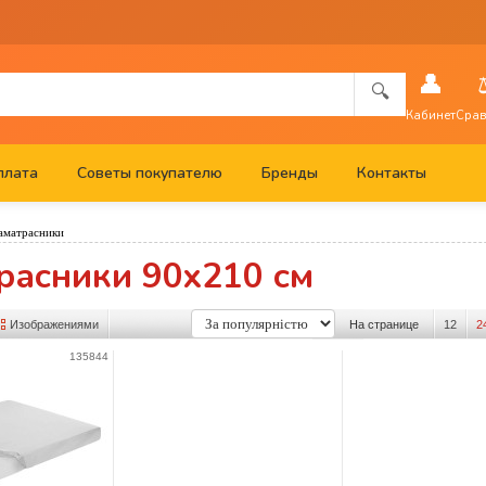
👤
🔍
Кабинет
Срав
плата
Советы покупателю
Бренды
Контакты
аматрасники
расники 90x210 см
Изображениями
На странице
12
2
135844