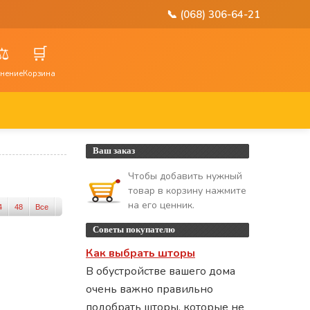
📞 (068) 306-64-21
⚖️
🛒
нение
Корзина
Ваш заказ
Чтобы добавить нужный
товар в корзину нажмите
на его ценник.
4
48
Все
Советы покупателю
Как выбрать шторы
В обустройстве вашего дома
очень важно правильно
подобрать шторы, которые не