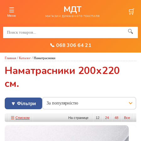
МДТ
☰
🛒
Меню
МАГАЗИН ДОМАШНЕГО ТЕКСТИЛЯ
🔍
📞 068 306 64 21
Главная
/
Каталог
/
Наматрасники
Наматрасники 200х220
см.
🔽 Фільтри
Списком
На странице
12
24
48
Все
Изображениями