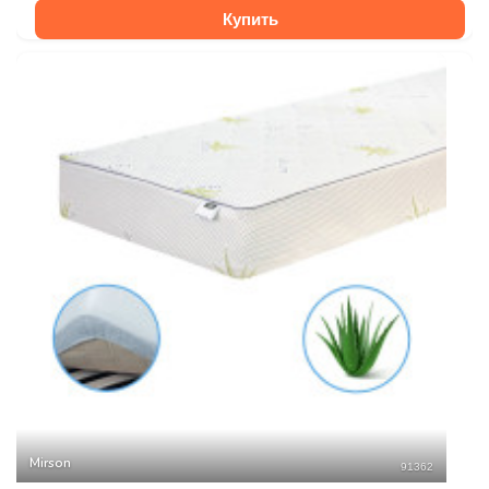
Купить
Mirson
91362