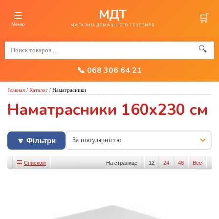
МДТ
☰
🛒
Меню
МАГАЗИН ДОМАШНЕГО ТЕКСТИЛЯ
🔍
📞 068 306 64 21
Главная
/
Каталог
/
Наматрасники
Наматрасники 160x230 см
🔽 Фільтри
Списком
На странице
12
24
48
Все
Изображениями