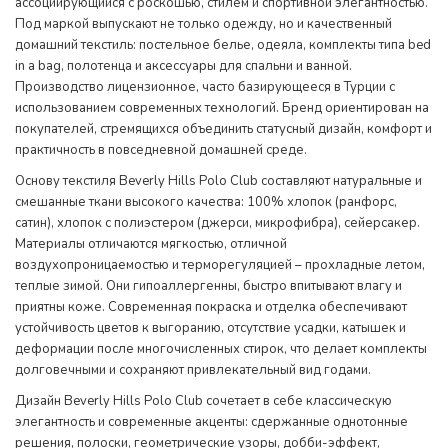
ассоциирующийся с роскошью, стилем и спортивной элегантностью.
Под маркой выпускают не только одежду, но и качественный
домашний текстиль: постельное белье, одеяла, комплекты типа bed
in a bag, полотенца и аксессуары для спальни и ванной.
Производство лицензионное, часто базирующееся в Турции с
использованием современных технологий. Бренд ориентирован на
покупателей, стремящихся объединить статусный дизайн, комфорт и
практичность в повседневной домашней среде.
Основу текстиля Beverly Hills Polo Club составляют натуральные и
смешанные ткани высокого качества: 100% хлопок (ранфорс,
сатин), хлопок с полиэстером (джерси, микрофибра), сейерсакер.
Материалы отличаются мягкостью, отличной
воздухопроницаемостью и терморегуляцией – прохладные летом,
теплые зимой. Они гипоаллергенны, быстро впитывают влагу и
приятны коже. Современная покраска и отделка обеспечивают
устойчивость цветов к выгоранию, отсутствие усадки, катышек и
деформации после многочисленных стирок, что делает комплекты
долговечными и сохраняют привлекательный вид годами.
Дизайн Beverly Hills Polo Club сочетает в себе классическую
элегантность и современные акценты: сдержанные однотонные
решения, полоски, геометрические узоры, добби-эффект,