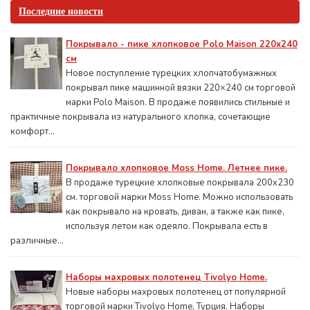
Последние новости
Покрывало - пике хлопковое Polo Maison 220х240
см
Новое поступление турецких хлопчатобумажных
покрывал пике машинной вязки 220×240 см торговой
марки Polo Maison. В продаже появились стильные и
практичные покрывала из натурального хлопка, сочетающие
комфорт...
Покрывало хлопковое Moss Home. Летнее пике.
В продаже турецкие хлопковые покрывала 200x230
см. торговой марки Moss Home. Можно использовать
как покрывало на кровать, диван, а также как пике,
используя летом как одеяло. Покрывала есть в
различные...
Наборы махровых полотенец Tivolyo Home.
Новые наборы махровых полотенец от популярной
торговой марки Tivolyo Home, Турция. Наборы