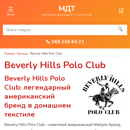
МДТ
☰
🛒
Меню
МАГАЗИН ДОМАШНЕГО ТЕКСТИЛЯ
🔍
📞 068 306 64 21
Главная
/
Бренды
/
Beverly Hills Polo Club
Beverly Hills Polo Club
Beverly Hills Polo
Club: легендарный
американский
бренд в домашнем
текстиле
Beverly Hills Polo Club – известный американский lifestyle-бренд,