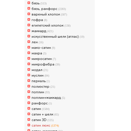
бязь
(513)
бязь, ранфорс
(2283)
вареный хлопок
(587)
гофра
(8)
египетский хлопок
(138)
жаккард
(421)
искусственный шелк (атлас)
(19)
лен
(16)
мако-сатин
(9)
махра
(3)
микросатин
(7)
микрофибра
(39)
модал
(21)
муслин
(84)
перкаль
(1)
полиэстер
(21)
поплин
(93)
поплин+жаккард
(5)
ранфорс
(1)
сатин
(1584)
сатин + шелк
(65)
сатин 3D
(125)
сатин люкс
(1374)