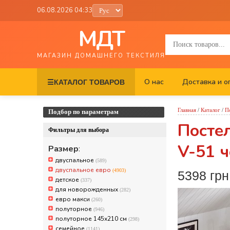
06.08.2026 04:33
МДТ
МАГАЗИН ДОМАШНЕГО ТЕКСТИЛЯ
О нас
Доставка и о
☰
КАТАЛОГ ТОВАРОВ
Главная
/
Каталог
/
П
Подбор по параметрам
Постел
Фильтры для выбора
V-51 
Размер
:
двуспальное
(589)
двуспальное евро
(4903)
5398 гр
детское
(337)
для новорожденных
(282)
евро макси
(260)
полуторное
(946)
полуторное 145х210 см
(298)
семейное
(1141)