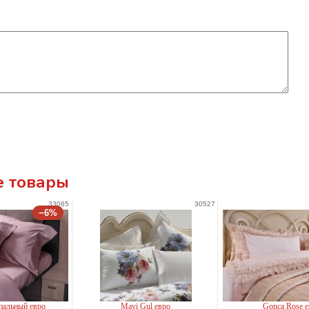
 товары
33065
30527
−6%
пальный евро
Mavi Gul евро
Gonca Rose 