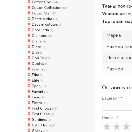
Cotton Box
(174)
Ткань:
полиро
Cotton Collection
(83)
Упаковка:
по
Cotton Star
(32)
Dantela Vita
(245)
Торговая ма
Days in colours
(3)
Decolinda
(7)
Марка
Diamond
(9)
Diana
(4)
Размер на
Diore
(14)
Diva
(1)
Постельное
Do&Co
(12)
Dophia
(8)
Размер
Edante
(1)
Elita
(3)
Elite
(4)
Eponj
Оставить о
(1)
Favorite
(2)
Febo
(8)
Ваше имя *
Fiesta
(14)
First Choice
(797)
First Class
(7)
Оценка *
Gardines
(1)
★
★
★
Gelin Home
(3)
Gokay
(13)