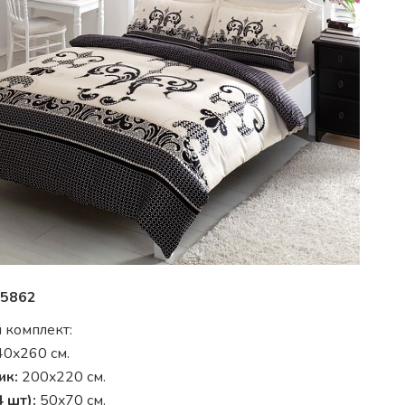
5862
 комплект:
0x260 см.
ик:
200x220 см.
 шт):
50x70 см.