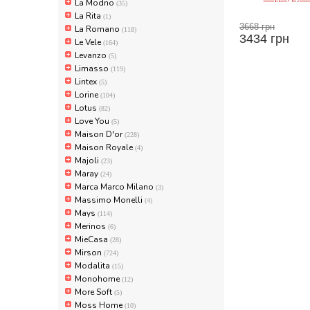
La Modno
(35)
Marca Mar
La Rita
(1)
3668 грн
La Romano
(118)
3434 грн
Le Vele
(164)
Levanzo
(5)
Limasso
(119)
Lintex
(5)
Lorine
(104)
Lotus
(82)
Love You
(5)
Maison D'or
(228)
Maison Royale
(4)
Majoli
(23)
Maray
(24)
Marca Marco Milano
(3)
Massimo Monelli
(4)
Mays
(114)
Merinos
(6)
MieCasa
(28)
Mirson
(724)
Modalita
(15)
Monohome
(12)
More Soft
(5)
Moss Home
(10)