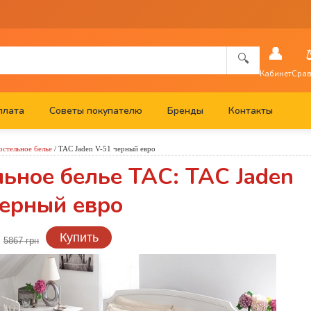
👤
🔍
Кабинет
Срав
плата
Советы покупателю
Бренды
Контакты
остельное белье
/
TAC Jaden V-51 черный евро
ьное белье TAC: TAC Jaden
черный евро
н
Купить
5867 грн