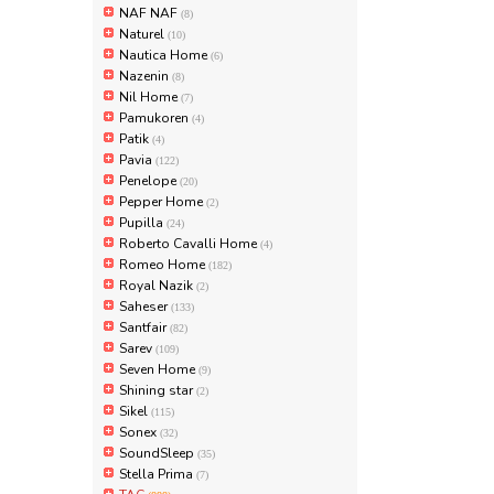
NAF NAF
(8)
Naturel
(10)
Nautica Home
(6)
Nazenin
(8)
Nil Home
(7)
Pamukoren
(4)
Patik
(4)
Pavia
(122)
Penelope
(20)
Pepper Home
(2)
Pupilla
(24)
Roberto Cavalli Home
(4)
Romeo Home
(182)
Royal Nazik
(2)
Saheser
(133)
Santfair
(82)
Sarev
(109)
Seven Home
(9)
Shining star
(2)
Sikel
(115)
Sonex
(32)
SoundSleep
(35)
Stella Prima
(7)