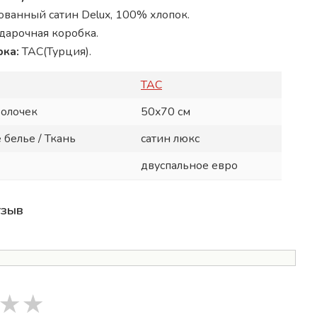
ванный сатин Delux, 100% хлопок.
дарочная коробка.
рка:
TAC(Турция).
TAC
волочек
50x70 см
 белье / Ткань
сатин люкс
двуспальное евро
тзыв
★
★