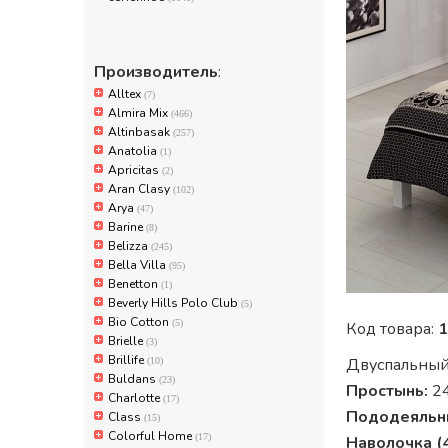
Производитель
:
Alltex
(7)
Almira Mix
(466)
Altinbasak
(257)
Anatolia
(1)
Apricitas
(2)
Aran Clasy
(102)
Arya
(47)
Barine
(8)
Belizza
(245)
Bella Villa
(95)
Benetton
(1)
Beverly Hills Polo Club
(5)
Bio Cotton
(5)
Код товара:
1
Brielle
(3)
Brillife
Двуспальный
(10)
Buldans
(23)
Простынь:
24
Charlotte
(17)
Пододеяльн
Class
(15)
Colorful Home
(17)
Наволочка (4