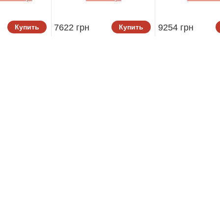
co Milano
Gul Gule
7622 грн
9254 грн
Купить
Купить
Gul Guler