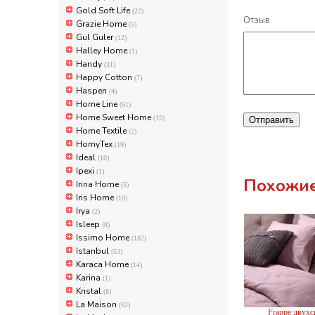
Gold Soft Life
(22)
Отзыв
Grazie Home
(5)
Gul Guler
(12)
Halley Home
(1)
Handy
(31)
Happy Cotton
(7)
Haspen
(4)
Home Line
(61)
Home Sweet Home
(15)
Отправить
Home Textile
(2)
HomyTex
(19)
Ideal
(10)
Ipexi
(1)
Похожие
Irina Home
(5)
Iris Home
(10)
Irya
(2)
Isleep
(8)
Issimo Home
(182)
Istanbul
(53)
Karaca Home
(14)
Karina
(1)
Kristal
(8)
La Maison
(62)
Frappe двухс