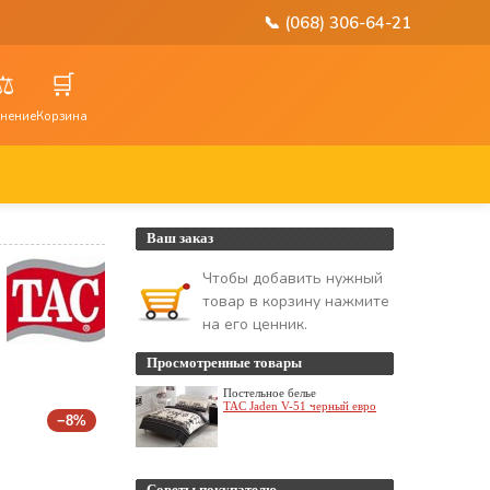
📞 (068) 306-64-21
⚖️
🛒
нение
Корзина
Ваш заказ
Чтобы добавить нужный
товар в корзину нажмите
на его ценник.
Просмотренные товары
Постельное белье
TAC Jaden V-51 черный евро
−8%
Советы покупателю