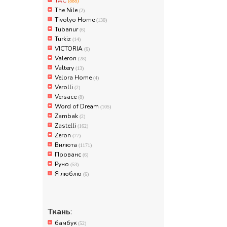
TAC
(888)
The Nile
(2)
Tivolyo Home
(130)
Tubanur
(6)
Turkiz
(14)
VICTORIA
(6)
Valeron
(28)
Valtery
(13)
Velora Home
(4)
Verolli
(2)
Versace
(8)
Word of Dream
(105)
Zambak
(2)
Zastelli
(162)
Zeron
(77)
Вилюта
(1171)
Прованс
(6)
Руно
(53)
Я люблю
(6)
Ткань
:
бамбук
(52)