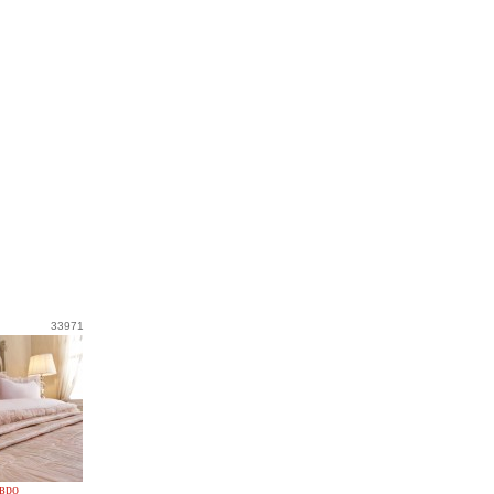
33971
евро