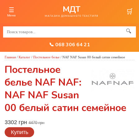
МДТ
☰
🛒
Меню
МАГАЗИН ДОМАШНЕГО ТЕКСТИЛЯ
🔍
📞 068 306 64 21
Главная
/
Каталог
/
Постельное белье
/
NAF NAF Susan 00 белый сатин семейное
Постельное
белье NAF NAF:
NAF NAF Susan
00 белый сатин семейное
3302 грн
4470 грн
Купить