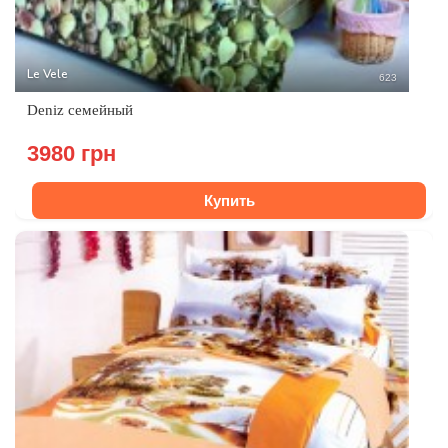
Le Vele
623
Deniz cемейный
3980 грн
Купить