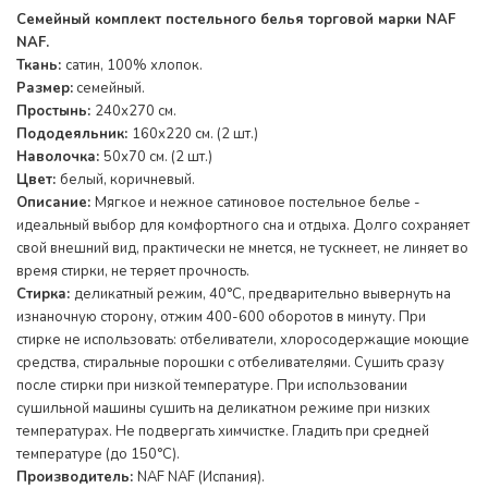
Семейный комплект постельного белья торговой марки NAF
NAF.
Ткань:
сатин, 100% хлопок.
Размер:
семейный.
Простынь:
240х270 см.
Пододеяльник:
160х220 см. (2 шт.)
Наволочка:
50х70 см. (2 шт.)
Цвет:
белый, коричневый.
Описание:
Мягкое и нежное сатиновое постельное белье -
идеальный выбор для комфортного сна и отдыха. Долго сохраняет
свой внешний вид, практически не мнется, не тускнеет, не линяет во
время стирки, не теряет прочность.
Стирка:
деликатный режим, 40°С, предварительно вывернуть на
изнаночную сторону, отжим 400-600 оборотов в минуту. При
стирке не использовать: отбеливатели, хлоросодержащие моющие
средства, стиральные порошки с отбеливателями. Сушить сразу
после стирки при низкой температуре. При использовании
сушильной машины сушить на деликатном режиме при низких
температурах. Не подвергать химчистке. Гладить при средней
температуре (до 150°С).
Производитель:
NAF NAF (Испания).