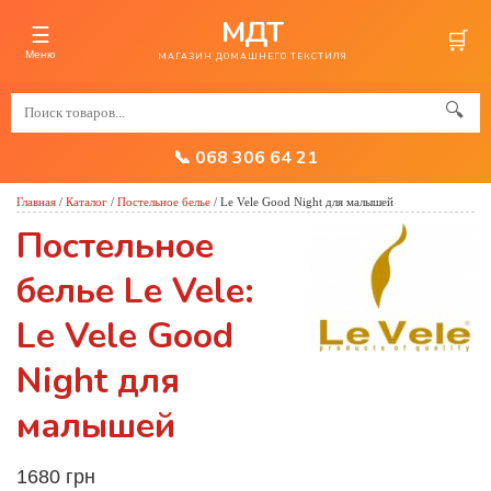
МДТ
☰
🛒
Меню
МАГАЗИН ДОМАШНЕГО ТЕКСТИЛЯ
🔍
📞 068 306 64 21
Главная
/
Каталог
/
Постельное белье
/
Le Vele Good Night для малышей
Постельное
белье Le Vele:
Le Vele Good
Night для
малышей
1680 грн