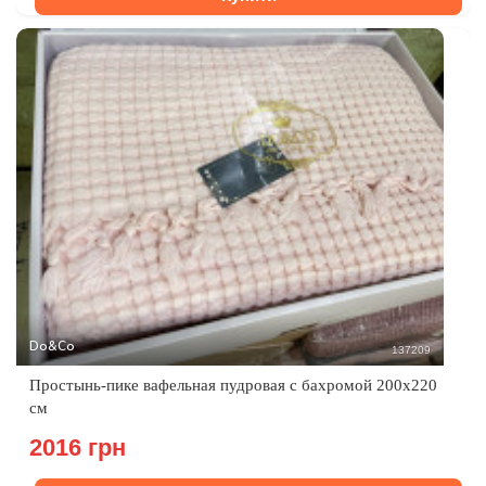
Do&Co
137209
Простынь-пике вафельная пудровая с бахромой 200х220
см
2016 грн