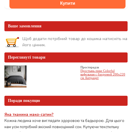
Купити
Ваше замовлення
Щоб додати потрібний товар до кошика натисніть на
його цінник.
Переглянуті товари
Простирадла
Простынь-пике Colorful
вафельная с бахромой 200x220
см Антрацит
Поради покупцю
Яка тканина мако-сатин?
Кожна людина хоче виглядати здоровою та бадьорою. Для цього
нам усім потрібний якісний повноцінний сон. Купуючи текстильну