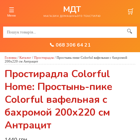
МДТ
☰
🛒
Меню
МАГАЗИН ДОМАШНЬОГО ТЕКСТИЛЮ
🔍
📞 068 306 64 21
Головна
/
Каталог
/
Простирадла
/
Простынь-пике Colorful вафельная с бахромой
200x220 см Антрацит
Простирадла Colorful
Home: Простынь-пике
Colorful вафельная с
бахромой 200x220 см
Антрацит
1440 грн