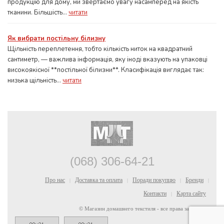
продукцію для дому, ми звертаємо увагу насамперед на якість
тканини. Більшість...
читати
Як вибрати постільну білизну
Щільність переплетення, тобто кількість ниток на квадратний
сантиметр, — важлива інформація, яку іноді вказують на упаковці
високоякісної **постільної білизни**. Класифікація виглядає так:
низька щільність...
читати
(068) 306-64-21
Про нас
Доставка та оплата
Поради покупцю
Бренди
|
|
|
|
Контакти
Карта сайту
|
© Магазин домашнего текстиля - все права защищены