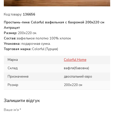
Код товару:
136656
Простынь-пике Colorful вафельная с бахромой 200x220 см
Антрацит
Размер:
200х220 см.
Состав:
вафельное полотно 100% хлопок
Упаковка:
подарочная сумка.
Торговая марка:
Colorful (Турция)
Марка
Colorful Home
Склад
вафля(бавовна)
Призначення
двоспальний євро
Розмір
200x220 см
Залишити відгук
Ваше ім'я *