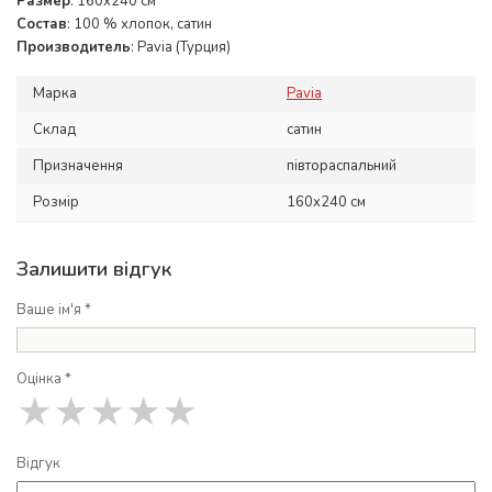
Размер
: 160х240 см
Состав
: 100 % хлопок, сатин
Производитель
: Pavia (Турция)
Марка
Pavia
Склад
сатин
Призначення
півтораспальний
Розмір
160x240 см
Залишити відгук
Ваше ім'я *
Оцінка *
★
★
★
★
★
Відгук