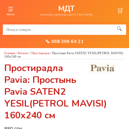
МДТ
☰
🛒
Меню
МАГАЗИН ДОМАШНЬОГО ТЕКСТИЛЮ
🔍
📞 068 306 64 21
Головна
/
Каталог
/
Простирадла
/
Простынь Pavia SATEN2 YESIL(PETROL MAVISI)
160x240 см
Простирадла
Pavia: Простынь
Pavia SATEN2
YESIL(PETROL MAVISI)
160x240 см
880 грн