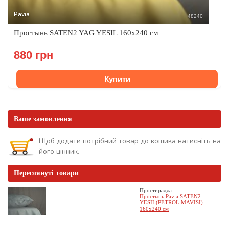
Pavia
48240
Простынь SATEN2 YAG YESIL 160x240 см
880 грн
Купити
Ваше замовлення
Щоб додати потрібний товар до кошика натисніть на
його цінник.
Переглянуті товари
Простирадла
Простынь Pavia SATEN2
YESIL(PETROL MAVISI)
160x240 см