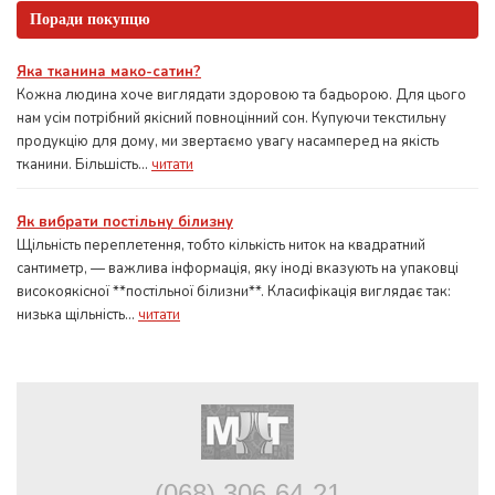
Поради покупцю
Яка тканина мако-сатин?
Кожна людина хоче виглядати здоровою та бадьорою. Для цього
нам усім потрібний якісний повноцінний сон. Купуючи текстильну
продукцію для дому, ми звертаємо увагу насамперед на якість
тканини. Більшість...
читати
Як вибрати постільну білизну
Щільність переплетення, тобто кількість ниток на квадратний
сантиметр, — важлива інформація, яку іноді вказують на упаковці
високоякісної **постільної білизни**. Класифікація виглядає так:
низька щільність...
читати
(068) 306-64-21