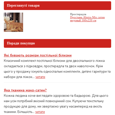
Переглянуті товари
Простирадла
Простынь Almira Mix сатин
медовый 160x220 см
Поради покупцю
Які бувають розміри постільної білизни
Класичний комплект постільної білизни для двоспального ліжка
складається з підковдри, простирадла та двох наволочок. Крім
цього у продажу існують односпальні комплекти, дитячі гарнітури та
набори для ліжок...
читати
Яка тканина мако-сатин?
Кожна людина хоче виглядати здоровою та бадьорою. Для цього
нам усім потрібний якісний повноцінний сон. Купуючи текстильну
продукцію для дому, ми звертаємо увагу насамперед на якість
тканини. Більшість...
читати