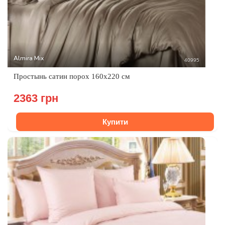
Almira Mix
40995
Простынь сатин порох 160x220 см
2363 грн
Купити