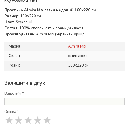
Код товару:
40981
Простынь Almira Mix сатин медовый 160x220 см
Размер
: 160х220 см
Цвет
: бежевый
Состав
: 100% хлопок, сатин премиум класса
Производитель
: Almira Mix (Украина-Турция)
Марка
Almira Mix
Склад
сатин люкс
Розмір
160x220 см
Залишити відгук
Ваше ім'я *
Оцінка *
★
★
★
★
★