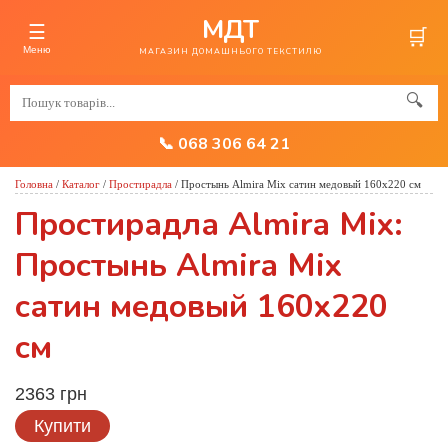
МДТ
☰
🛒
Меню
МАГАЗИН ДОМАШНЬОГО ТЕКСТИЛЮ
🔍
📞 068 306 64 21
Головна
/
Каталог
/
Простирадла
/
Простынь Almira Mix сатин медовый 160x220 см
Простирадла Almira Mix:
Простынь Almira Mix
сатин медовый 160x220
см
2363 грн
Купити