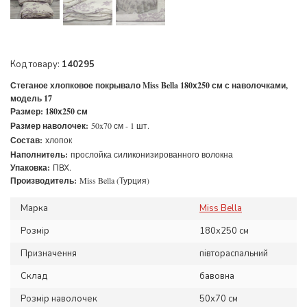
Код товару:
140295
Стеганое хлопковое покрывало Miss Bella 180х250 см с наволочками,
модель 17
Размер: 18
0х250 см
Размер наволочек:
50x70 см - 1 шт.
Состав:
хлопок
Наполнитель:
прослойка силиконизированного волокна
Упаковка:
ПВХ.
Производитель:
Miss Bella (Турция)
Марка
Miss Bella
Розмір
180x250 см
Призначення
півтораспальний
Склад
бавовна
Розмір наволочек
50x70 см