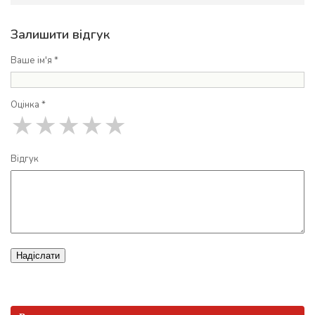
Залишити відгук
Ваше ім'я *
Оцінка *
★
★
★
★
★
Відгук
Надіслати