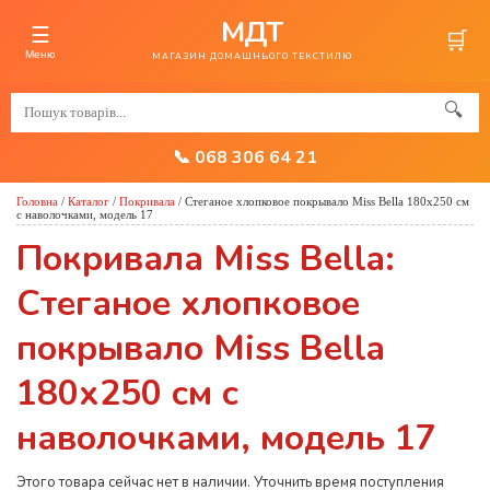
МДТ
☰
🛒
Меню
МАГАЗИН ДОМАШНЬОГО ТЕКСТИЛЮ
🔍
📞 068 306 64 21
Головна
/
Каталог
/
Покривала
/
Стеганое хлопковое покрывало Miss Bella 180х250 см
с наволочками, модель 17
Покривала Miss Bella:
Стеганое хлопковое
покрывало Miss Bella
180х250 см с
наволочками, модель 17
Этого товара сейчас нет в наличии. Уточнить время поступления