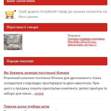
Ваше замовлення
Щоб додати потрібний товар до кошика натисніть на
його цінник.
Переглянуті товари
Покривала
Стеганое хлопковое покрывало
Miss Bella 180х250 см с
наволочками, модель 17
Поради покупцю
Які бувають розміри постільної білизни
Класичний комплект постільної білизни для двоспального ліжка
складається з підковдри, простирадла та двох наволочок. Крім
цього у продажу існують односпальні комплекти, дитячі гарнітури та
набори для ліжок...
читати
Поради щодо підбору штор