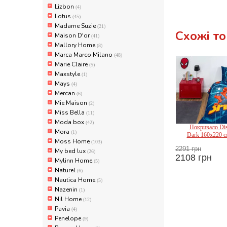
Lizbon
(4)
Lotus
(45)
Madame Suzie
(21)
Схожі т
Maison D'or
(41)
Mallory Home
(8)
Marca Marco Milano
(48)
Marie Claire
(5)
Maxstyle
(1)
Mays
(4)
Mercan
(6)
Mie Maison
(2)
Miss Bella
(11)
Moda box
(42)
Покривало Dis
Mora
(1)
Dark 160x220 с
Moss Home
(103)
2291 грн
My bed lux
(26)
T
2108 грн
Mylinn Home
(5)
Naturel
(6)
Nautica Home
(5)
Nazenin
(1)
Nil Home
(12)
Pavia
(4)
Penelope
(9)