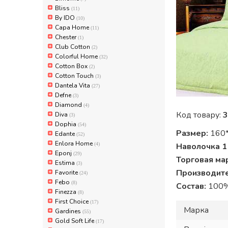
Bliss
(11)
By IDO
(10)
Capa Home
(11)
Chester
(1)
Club Cotton
(2)
Colorful Home
(32)
Cotton Box
(2)
Cotton Touch
(3)
Dantela Vita
(27)
Defne
(3)
Diamond
(4)
Код товару:
3
Diva
(3)
Dophia
(54)
Размер:
160*
Edante
(52)
Enlora Home
(4)
Наволочка 1
Eponj
(29)
Торговая ма
Estima
(3)
Производите
Favorite
(24)
Febo
(8)
Состав:
100%
Finezza
(8)
First Choice
(17)
Марка
Gardines
(55)
Gold Soft Life
(17)