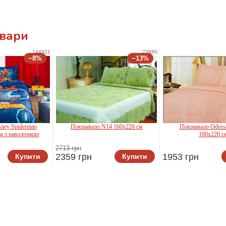
овари
144922
23680
−8%
−13%
ney Spiderman
Покрывало N14 160x220 см
Покрывало Odess
м з наволочкою
160x220 с
Le Vel
Zastelli
2713 грн
AC
2359 грн
1953 грн
Купити
Купити