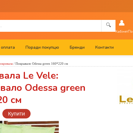
👤
🔍
Кабінет
По
 оплата
Поради покупцю
Бренди
Контакти
окривала
/
Покрывало Odessa green 160*220 см
ала Le Vele:
вало Odessa green
20 см
Купити