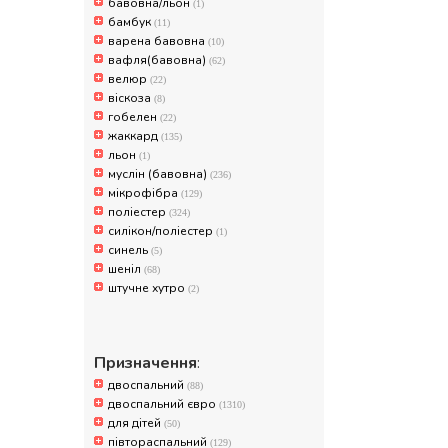
бавовна/льон
(1)
бамбук
(11)
варена бавовна
(10)
вафля(бавовна)
(62)
велюр
(22)
віскоза
(8)
гобелен
(22)
жаккард
(135)
льон
(1)
муслін (бавовна)
(236)
мікрофібра
(129)
поліестер
(324)
силікон/поліестер
(1)
синель
(5)
шеніл
(68)
штучне хутро
(2)
Призначення
:
двоспальний
(88)
двоспальний євро
(1310)
для дітей
(50)
півтораспальний
(129)