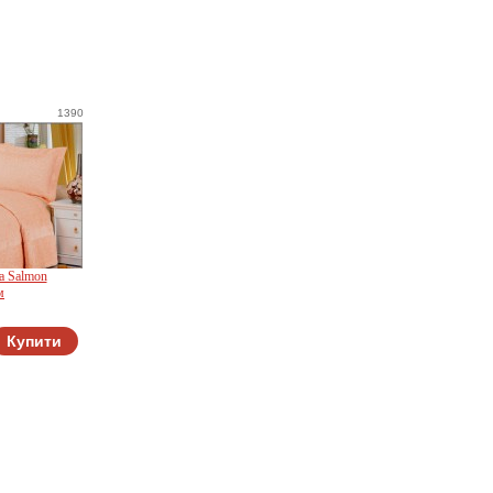
1390
a Salmon
м
e
Купити