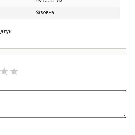
160x220 см
бавовна
ідгук
★
★