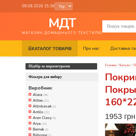
08.08.2026 15:36
МДТ
МАГАЗИН ДОМАШНЬОГО ТЕКСТИЛЮ
Про нас
Доставка та
☰
КАТАЛОГ ТОВАРІВ
Головна
/
Каталог
/
П
Підбір за параметрами
Покрив
Фільтри для вибору
Покры
Виробник
:
Alara
(48)
160*2
Alltex
(22)
Altinbasak
(5)
Antilo
(22)
1953 грн
Aran Clasy
(9)
Arya
(18)
Bemek
(4)
Birhome
(7)