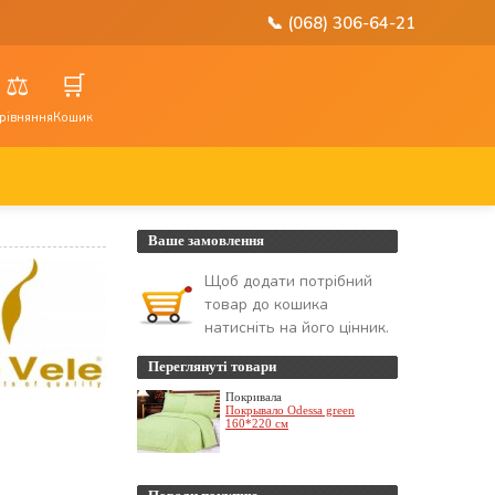
📞 (068) 306-64-21
⚖️
🛒
рівняння
Кошик
Ваше замовлення
Щоб додати потрібний
товар до кошика
натисніть на його цінник.
Переглянуті товари
Покривала
Покрывало Odessa green
160*220 см