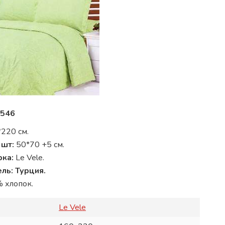
546
220 см.
 шт:
50*70 +5 см.
рка:
Le Vele.
ль:
Турция.
 хлопок.
Le Vele