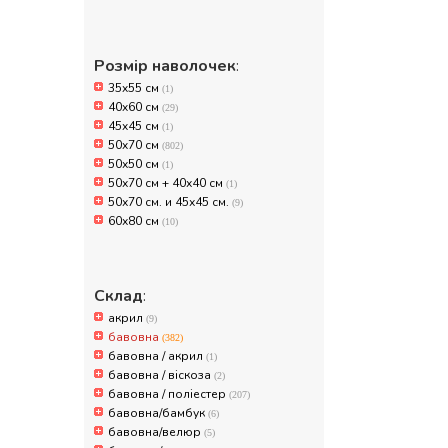
Розмір наволочек
:
35x55 см
(1)
40x60 см
(29)
45x45 см
(1)
50x70 см
(802)
50х50 см
(1)
50х70 см + 40х40 см
(1)
50х70 см. и 45х45 см.
(9)
60х80 см
(10)
Склад
:
акрил
(9)
бавовна
(382)
бавовна / акрил
(1)
бавовна / віскоза
(2)
бавовна / поліестер
(207)
бавовна/бамбук
(6)
бавовна/велюр
(5)