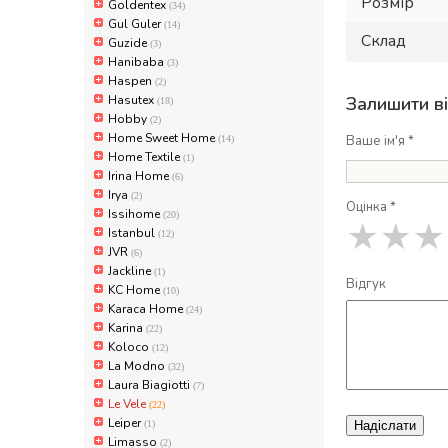
Розмір
Goldentex
(34)
Gul Guler
(14)
Склад
Guzide
(3)
Hanibaba
(3)
Haspen
(2)
Hasutex
Залишити в
(18)
Hobby
(2)
Home Sweet Home
Ваше ім'я *
(14)
Home Textile
(1)
Irina Home
(6)
Irya
(2)
Оцінка *
Issihome
(20)
★
★
★
Istanbul
(12)
JVR
(6)
Jackline
(1)
Відгук
KC Home
(10)
Karaca Home
(24)
Karina
(22)
Koloco
(12)
La Modno
(32)
Laura Biagiotti
(7)
Le Vele
(22)
Leiper
(1)
Надіслати
Limasso
(2)