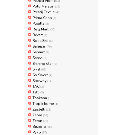
Pepper Home
(3)
Polo Maison
(10)
Prestij-Textile
(48)
Prima Casa
(4)
Pupilla
(2)
Reig Marti
(30)
Revert
(1)
Rose Sisi
(6)
Saheser
(70)
Sahnaz
(4)
Sarev
(10)
Shining star
(6)
Sikel
(68)
So Sweet
(4)
Storway
(1)
TAC
(35)
Tetti
(5)
Toskana
(9)
Tropik home
(4)
Zastelli
(12)
Zebra
(10)
Zeron
(21)
Вилюта
(28)
Руно
(57)