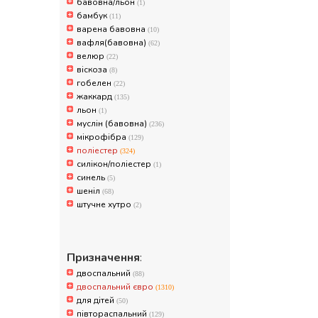
бавовна/льон
(1)
бамбук
(11)
варена бавовна
(10)
вафля(бавовна)
(62)
велюр
(22)
віскоза
(8)
гобелен
(22)
жаккард
(135)
льон
(1)
муслін (бавовна)
(236)
мікрофібра
(129)
поліестер
(324)
силікон/поліестер
(1)
синель
(5)
шеніл
(68)
штучне хутро
(2)
Призначення
:
двоспальний
(88)
двоспальний євро
(1310)
для дітей
(50)
півтораспальний
(129)