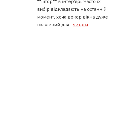
**штор** в інтер'єрі. Часто їх
вибір відкладають на останній
момент, хоча декор вікна дуже
важливий для...
читати