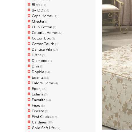
Bliss
(11)
By IDO
(10)
Capa Home
(11)
Chester
(1)
Club Cotton
(2)
Colorful Home
(32)
Cotton Box
(2)
Cotton Touch
(3)
Dantela Vita
(27)
Defne
(3)
Diamond
(4)
Diva
(3)
Dophia
(54)
Edante
(52)
Enlora Home
(4)
Eponj
(29)
Estima
(3)
Favorite
(24)
Febo
(8)
Finezza
(8)
First Choice
(17)
Gardines
(55)
Gold Soft Life
(17)