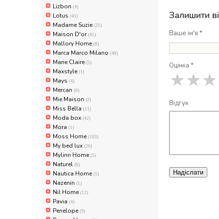
Lizbon
(4)
Залишити в
Lotus
(45)
Madame Suzie
(21)
Ваше ім'я *
Maison D'or
(41)
Mallory Home
(8)
Marca Marco Milano
(48)
Marie Claire
(5)
Оцінка *
Maxstyle
(1)
★
★
★
Mays
(4)
Mercan
(6)
Mie Maison
(2)
Відгук
Miss Bella
(11)
Moda box
(42)
Mora
(1)
Moss Home
(103)
My bed lux
(26)
Mylinn Home
(5)
Naturel
(6)
Надіслати
Nautica Home
(5)
Nazenin
(1)
Nil Home
(12)
Pavia
(4)
Penelope
(9)