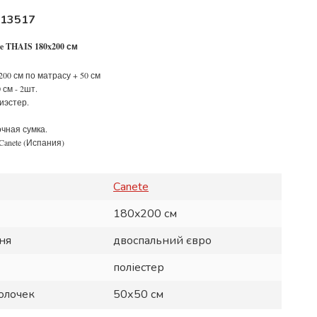
13517
e THAIS 180x200 см
200 см по матрасу + 50 см
0 см - 2шт.
иэстер.
чная сумка.
 Canete (Испания)
Canete
180x200 см
ня
двоспальний євро
поліестер
олочек
50х50 см