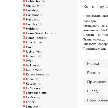
Goldentex
(34)
Gul Guler
Код товару:
1
(14)
Guzide
(3)
Hanibaba
(3)
Покрывало Canet
Haspen
(2)
Размеры
:
Hasutex
(18)
покрывало
- 180х
Hobby
(2)
наволочка
- 50x5
Home Sweet Home
(14)
Состав
: 100% пол
Home Textile
(1)
Ткань
: жаккард.
Irina Home
(6)
Упаковка:
подаро
Irya
(2)
Производитель
:
Issihome
(20)
Istanbul
(12)
JVR
(6)
Марка
Jackline
(1)
KC Home
(10)
Розмір
Karaca Home
(24)
Karina
(22)
Призначен
Koloco
(12)
La Modno
(32)
Склад
Laura Biagiotti
(7)
Le Vele
(22)
Розмір нав
Leiper
(1)
Limasso
(2)