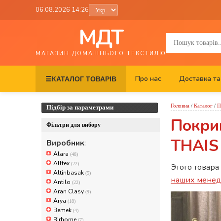
06.08.2026 14:26
МДТ
МАГАЗИН ДОМАШНЬОГО ТЕКСТИЛЮ
Про нас
Доставка та
☰
КАТАЛОГ ТОВАРІВ
Головна
/
Каталог
/
П
Підбір за параметрами
Покри
Фільтри для вибору
THAIS
Виробник
:
Alara
(48)
Alltex
(22)
Этого товара
Altinbasak
(5)
наших мене
Antilo
(22)
Aran Clasy
(9)
Arya
(18)
Bemek
(4)
Birhome
(7)