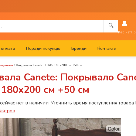
👤
🔍
Кабінет
По
 оплата
Поради покупцю
Бренди
Контакти
окривала
/
Покрывало Canete THAIS 180x200 см +50 см
вала Canete: Покрывало Can
 180x200 см +50 см
 сейчас нет в наличии. Уточнить время поступления товара
джеров