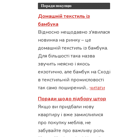
Поради покупцю
Домашній текстиль із
бамбука
Відносно нещодавно з'явилася
новинка на ринку – це
домашній текстиль із бамбука.
Для більшості така назва
звучить неясно і якось
екзотично, але бамбук на Сході
в текстильній промисловості
так само поширений...
читати
Поради щодо підбору штор
Якщо ви придбали нову
квартиру і вже замислилися
про покупку меблів, не
забувайте про важливу роль