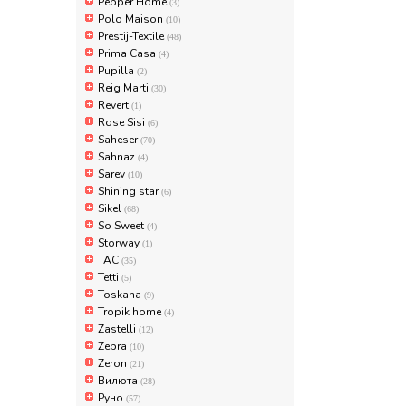
Pepper Home
(3)
Polo Maison
(10)
Prestij-Textile
(48)
Prima Casa
(4)
Pupilla
(2)
Reig Marti
(30)
Revert
(1)
Rose Sisi
(6)
Saheser
(70)
Sahnaz
(4)
Sarev
(10)
Shining star
(6)
Sikel
(68)
So Sweet
(4)
Storway
(1)
TAC
(35)
Tetti
(5)
Toskana
(9)
Tropik home
(4)
Zastelli
(12)
Zebra
(10)
Zeron
(21)
Вилюта
(28)
Руно
(57)