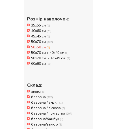
Розмір наволочек
:
35x55 см
(1)
40x60 см
(29)
45x45 см
(1)
50x70 см
(802)
50х50 см
(1)
50х70 см + 40х40 см
(1)
50х70 см. и 45х45 см.
(9)
60х80 см
(10)
Склад
:
акрил
(9)
бавовна
(382)
бавовна / акрил
(1)
бавовна / віскоза
(2)
бавовна / поліестер
(207)
бавовна/бамбук
(6)
бавовна/велюр
(5)