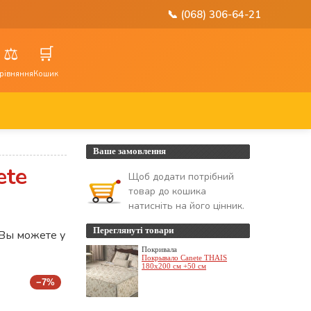
📞 (068) 306-64-21
⚖️
🛒
рівняння
Кошик
Ваше замовлення
ete
Щоб додати потрібний
товар до кошика
натисніть на його цінник.
Переглянуті товари
 Вы можете у
Покривала
Покрывало Canete THAIS
180x200 см +50 см
−7%