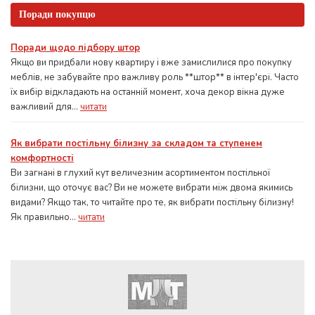
Поради покупцю
Поради щодо підбору штор
Якщо ви придбали нову квартиру і вже замислилися про покупку
меблів, не забувайте про важливу роль **штор** в інтер'єрі. Часто
їх вибір відкладають на останній момент, хоча декор вікна дуже
важливий для...
читати
Як вибрати постільну білизну за складом та ступенем
комфортності
Ви загнані в глухий кут величезним асортиментом постільної
білизни, що оточує вас? Ви не можете вибрати між двома якимись
видами? Якщо так, то читайте про те, як вибрати постільну білизну!
Як правильно...
читати