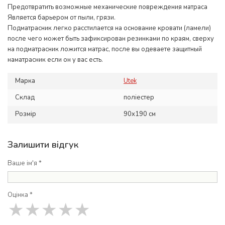
Предотвратить возможные механические повреждения матраса
Является барьером от пыли, грязи.
Подматрасник легко расстилается на основание кровати (ламели)
после чего может быть зафиксирован резинками по краям, сверху
на подматрасник ложится матрас, после вы одеваете защитный
наматрасник если он у вас есть.
Марка
Utek
Склад
поліестер
Розмір
90x190 см
Залишити відгук
Ваше ім'я *
Оцінка *
★
★
★
★
★