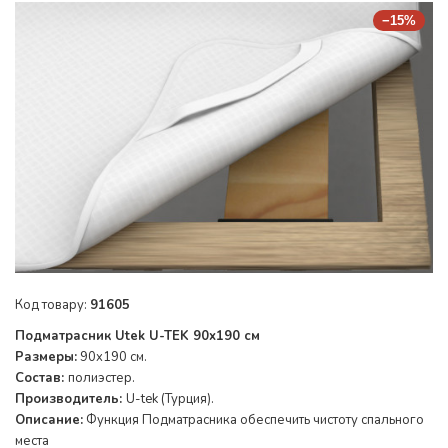
−15%
Код товару:
91605
Подматрасник Utek U-TEK 90x190 см
Размеры:
90x190 см.
Состав:
полиэстер.
Производитель:
U-tek (Турция).
Описание:
Функция Подматрасника обеспечить чистоту спального
места