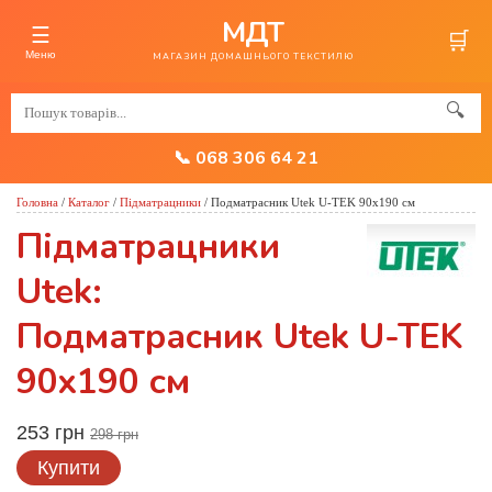
МДТ
☰
🛒
Меню
МАГАЗИН ДОМАШНЬОГО ТЕКСТИЛЮ
🔍
📞 068 306 64 21
Головна
/
Каталог
/
Підматрацники
/
Подматрасник Utek U-TEK 90x190 см
Підматрацники
Utek:
Подматрасник Utek U-TEK
90x190 см
253 грн
298 грн
Купити