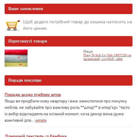
Ваше замовлення
Щоб додати потрібний товар до кошика натисніть на
його цінник.
Переглянуті товари
Пледи
Плед N-Soft Le Vele 160*220 см
малиновый, голубой, лайм
Поради покупцю
Поради щодо підбору штор
Якщо ви придбали нову квартиру і вже замислилися про покупку
меблів, не забувайте про важливу роль **штор** в інтер'єрі. Часто
їх вибір відкладають на останній момент, хоча декор вікна дуже
важливий для...
читати
Домашній текстиль із бамбука