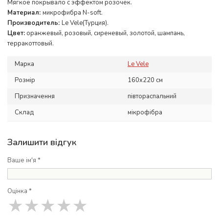
Мягкое покрывало с эффектом розочек.
Материал:
микрофибра N-soft.
Производитель:
Le Vele(Турция).
Цвет:
оранжевый, розовый, сиреневый, золотой, шампань,
терракоттовый.
Марка
Le Vele
Розмір
160x220 см
Призначення
півтораспальний
Склад
мікрофібра
Залишити відгук
Ваше ім'я *
Оцінка *
★
★
★
★
★