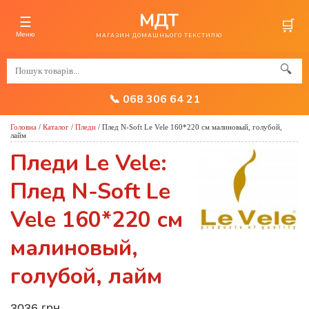
МДТ
☰
🛒
Меню
МАГАЗИН ДОМАШНЬОГО ТЕКСТИЛЮ
🔍
📞 068 306 64 21
Головна
/
Каталог
/
Пледи
/
Плед N-Soft Le Vele 160*220 см малиновый, голубой,
лайм
Пледи Le Vele:
Плед N-Soft Le
Vele 160*220 см
малиновый,
голубой, лайм
3036 грн