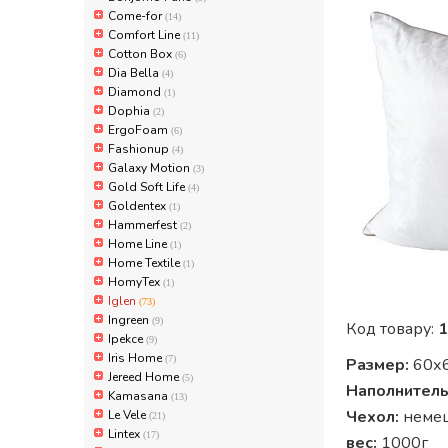
Come-for
(14)
Comfort Line
(11)
Cotton Box
(6)
Dia Bella
(4)
Diamond
(1)
Dophia
(2)
ErgoFoam
(6)
Fashionup
(4)
Galaxy Motion
(3)
Gold Soft Life
(4)
Goldentex
(1)
Hammerfest
(2)
Home Line
(1)
Home Textile
(1)
HomyTex
(1)
Iglen
(73)
Ingreen
(9)
Код товару:
1
Ipekce
(9)
Iris Home
(7)
Размер:
60х
Jereed Home
(5)
Наполнитель
Kamasana
(13)
Чехол:
немец
Le Vele
(21)
Lintex
(17)
вес:
1000г