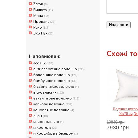
Zeron
(6)
Вилюта
(11)
Мона
(33)
Прованс
(22)
Надіслати
Руно
(115)
Эко Пух
(20)
Схожі т
Наповнювач
:
ecosilk
(157)
антиалергенне волокно
(595)
бавовняне волокно
(124)
бамбукове волокно
(130)
бісерне мікроволокно
(4)
віскоеластик
(103)
евкаліптове волокно
(315)
капкове волокно
(237)
Подушка пухова
конопляне волокно
(4)
Mir
50x70 см,№ 
льон
(10)
мікроволокно
10840 грн
(4)
7930 грн
мікрогель
(20)
мікрофібра з бісером
(1)