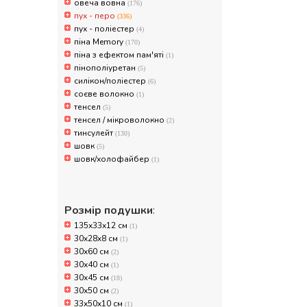
овеча вовна
(176)
пух - перо
(336)
пух - поліестер
(4)
піна Memory
(170)
піна з ефектом пам'яті
(1)
пінополіуретан
(5)
силікон/поліестер
(6)
соєве волокно
(1)
тенсел
(5)
тенсел / мікроволокно
(2)
тинсулейт
(130)
шовк
(5)
шовк/холофайбер
(1)
Розмір подушки
:
135x33x12 см
(1)
30x28x8 см
(1)
30x60 см
(2)
30х40 см
(1)
30х45 см
(18)
30х50 см
(2)
33x50x10 см
(1)