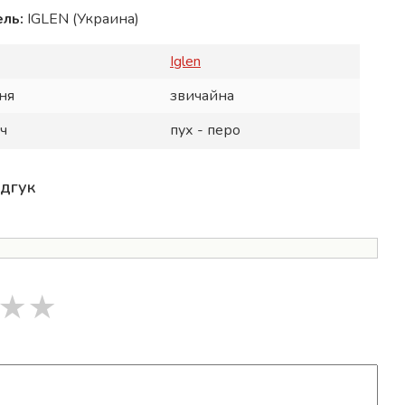
ль:
IGLEN (Украина)
Iglen
ня
звичайна
ч
пух - перо
ідгук
★
★