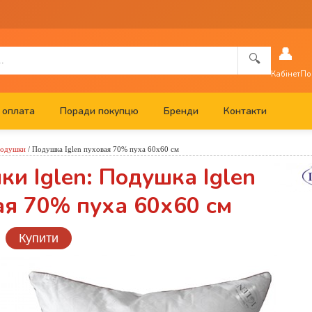
👤
🔍
Кабінет
По
 оплата
Поради покупцю
Бренди
Контакти
одушки
/
Подушка Iglen пуховая 70% пуха 60х60 см
и Iglen: Подушка Iglen
ая 70% пуха 60х60 см
Купити