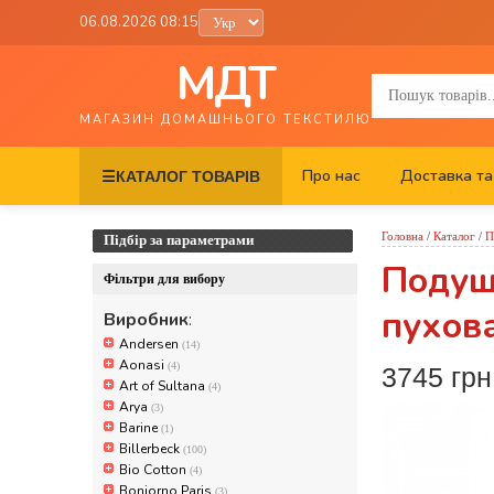
06.08.2026 08:15
МДТ
МАГАЗИН ДОМАШНЬОГО ТЕКСТИЛЮ
Про нас
Доставка та
☰
КАТАЛОГ ТОВАРІВ
Головна
/
Каталог
/
П
Підбір за параметрами
Подушк
Фільтри для вибору
пухов
Виробник
:
Andersen
(14)
Aonasi
(4)
3745 грн
Art of Sultana
(4)
Arya
(3)
Barine
(1)
Billerbeck
(100)
Bio Cotton
(4)
Bonjorno Paris
(3)