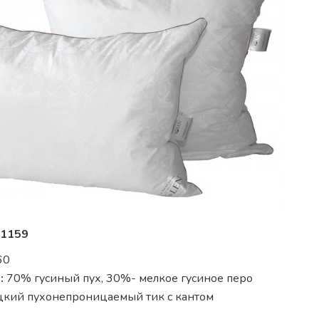
1159
60
:
70% гусиный пух, 30%- мелкое гусиное перо
кий пухонепроницаемый тик с кантом