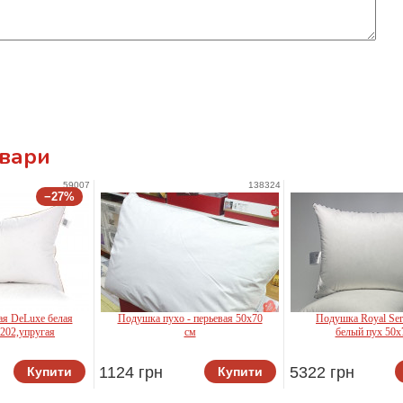
овари
59007
138324
−27%
я DeLuxe белая
Подушка пухо - перьевая 50x70
Подушка Royal Ser
son
202,упругая
см
белый пух 50x
1124 грн
5322 грн
Купити
Купити
Cotton Box
Iglen