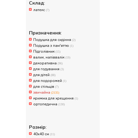
Склад
:
латекс
(7)
Призначення
:
Подушка для сидіння
(2)
Подушка з пам'яттю
(1)
Підголівник
(15)
валик, напіввалік
(19)
декоративна
(96)
для годування
(3)
для дітей
(88)
для подорожей
(1)
для стільців
(7)
звичайна
(2135)
крижма для хрещення
(1)
ортопедична
(130)
Розмір
:
40х40 см
(11)