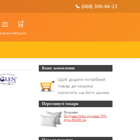
📞 (068) 306-64-21
⚖️
🛒
рівняння
Кошик
Ваше замовлення
Щоб додати потрібний
товар до кошика
натисніть на його цінник.
Переглянуті товари
Подушки
Подушка Iglen пуховая 70%
пуха 60х60 см
Поради покупцю