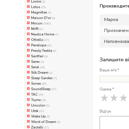
Lorine
(3)
Производите
Lotus
(25)
Magniflex
(4)
Maison D'or
(6)
Марка
Mirson
(1665)
NHR
(2)
Призначен
Nautica Home
(7)
Othello
(47)
Наповнюва
Penelope
(55)
Prestij-Textile
(6)
Santfair
(4)
Залишити в
Sarev
(2)
Seral
(18)
Ваше ім'я *
Silk Dream
(2)
Sleep Garden
(7)
Sonex
(69)
SoundSleep
Оцінка *
(17)
TAC
★
★
★
(24)
Tryme
(10)
Unicolor
(3)
Utek
Відгук
(13)
Wake Up
(6)
Word of Dream
(3)
Zastelli
(17)