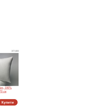
37190
ies, 100%
70 см
Купити