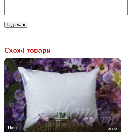
Надіслати
Схожі товари
Мона
53845