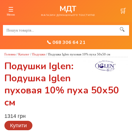
МДТ
☰
🛒
Меню
МАГАЗИН ДОМАШНЬОГО ТЕКСТИЛЮ
🔍
📞 068 306 64 21
Головна
/
Каталог
/
Подушки
/
Подушка Iglen пуховая 10% пуха 50х50 см
Подушки Iglen:
Подушка Iglen
пуховая 10% пуха 50х50
см
1314 грн
Купити