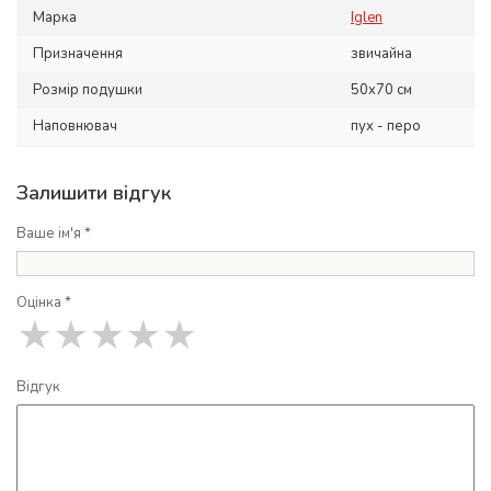
Марка
Iglen
Призначення
звичайна
Розмір подушки
50x70 см
Наповнювач
пух - перо
Залишити відгук
Ваше ім'я *
Оцінка *
★
★
★
★
★
Відгук