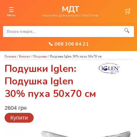
МДТ
☰
🛒
Меню
МАГАЗИН ДОМАШНЬОГО ТЕКСТИЛЮ
🔍
📞 068 306 64 21
Головна
/
Каталог
/
Подушки
/
Подушка Iglen 30% пуха 50х70 см
Подушки Iglen:
Подушка Iglen
30% пуха 50х70 см
2604 грн
Купити