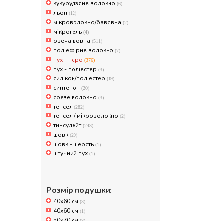
кукурудзяне волокно
(6)
льон
(12)
мікроволокно/бавовна
(2)
мікрогель
(4)
овеча вовна
(511)
поліефірне волокно
(7)
пух - перо
(376)
пух - поліестер
(3)
силікон/поліестер
(19)
синтепон
(20)
соєве волокно
(3)
тенсел
(282)
тенсел / мікроволокно
(2)
тинсулейт
(243)
шовк
(29)
шовк - шерсть
(1)
штучний пух
(1)
Розмір подушки
:
40x60 см
(3)
40х60 см
(1)
50x70 см
(3)