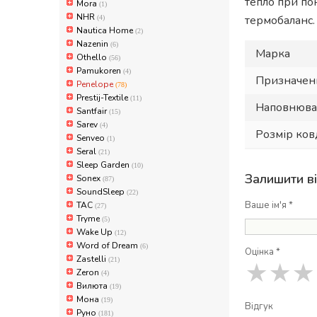
тепло при п
Mora
(1)
NHR
термобаланс.
(4)
Nautica Home
(2)
Nazenin
(6)
Марка
Othello
(56)
Pamukoren
(4)
Призначен
Penelope
(78)
Prestij-Textile
(11)
Наповнюва
Santfair
(15)
Sarev
(4)
Розмір ко
Senveo
(1)
Seral
(21)
Sleep Garden
(10)
Залишити в
Sonex
(87)
SoundSleep
(22)
Ваше ім'я *
TAC
(27)
Tryme
(5)
Wake Up
(12)
Word of Dream
(6)
Оцінка *
Zastelli
(21)
★
★
★
Zeron
(4)
Вилюта
(19)
Мона
(19)
Відгук
Руно
(181)