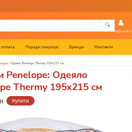
👤
🔍
Кабінет
По
 оплата
Поради покупцю
Бренди
Контакти
овдри
/
Одеяло Penelope Thermy 195x215 см
и Penelope: Одеяло
ope Thermy 195x215 см
н
Купити