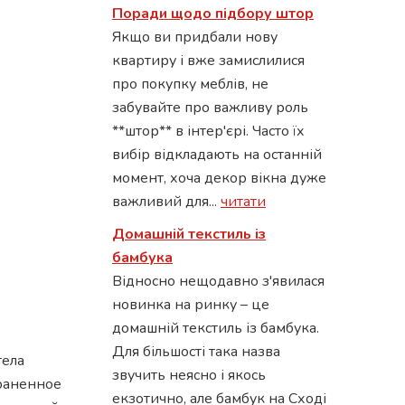
Поради щодо підбору штор
Якщо ви придбали нову
квартиру і вже замислилися
про покупку меблів, не
забувайте про важливу роль
**штор** в інтер'єрі. Часто їх
вибір відкладають на останній
момент, хоча декор вікна дуже
важливий для...
читати
Домашній текстиль із
бамбука
Відносно нещодавно з'явилася
новинка на ринку – це
домашній текстиль із бамбука.
Для більшості така назва
тела
звучить неясно і якось
раненное
екзотично, але бамбук на Сході