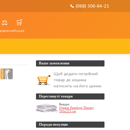
📞 (068) 306-64-21
⚖️
🛒
рівняння
Кошик
Ваше замовлення
Щоб додати потрібний
товар до кошика
натисніть на його цінник.
Переглянуті товари
Ковдри
Одеяло Penelope Thermy
195x215 см
Поради покупцю