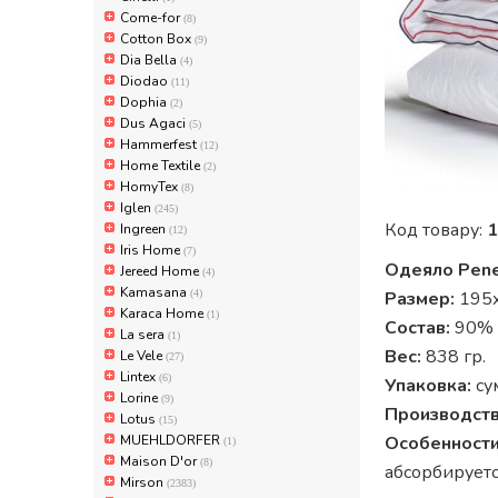
Come-for
(8)
Cotton Box
(9)
Dia Bella
(4)
Diodao
(11)
Dophia
(2)
Dus Agaci
(5)
Hammerfest
(12)
Home Textile
(2)
HomyTex
(8)
Iglen
(245)
Код товару:
1
Ingreen
(12)
Iris Home
(7)
Одеяло Pene
Jereed Home
(4)
Kamasana
(4)
Размер:
195x
Karaca Home
(1)
Состав:
90% п
La sera
(1)
Вес:
838 гр.
Le Vele
(27)
Lintex
(6)
Упаковка:
су
Lorine
(9)
Производств
Lotus
(15)
MUEHLDORFER
Особенности
(1)
Maison D'or
(8)
абсорбирует
Mirson
(2383)