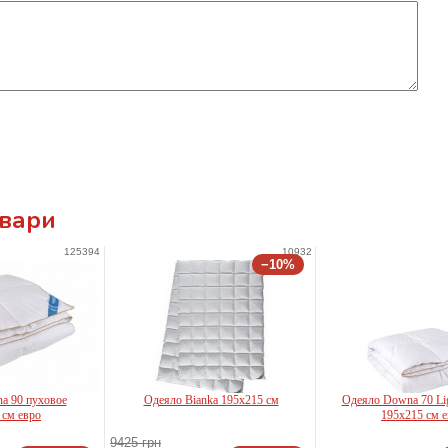
овари
125394
10932
−10%
a 90 пуховое
Одеяло Bianka 195x215 см
Одеяло Downa 70 Li
ello
Othello
 см евро
195x215 см 
9425 грн