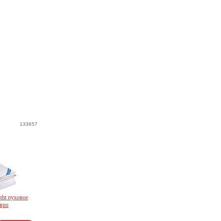
133657
ght пуховое
евро