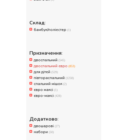
Склад
:
бамбук/поліестер
(1)
Призначення
:
двоспальний
(545)
двоспальний євро
(853)
для дітей
(529)
півтораспальний
(1258)
спальний мішок
(2)
євро максі
(1)
євро-максі
(428)
Додатково
:
двошарові
(27)
набори
(50)