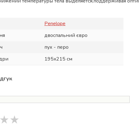
онижении температуры тела выделяется,поддерживая опт
Penelope
ня
двоспальний євро
ч
пух - перо
вдри
195x215 см
ідгук
★
★