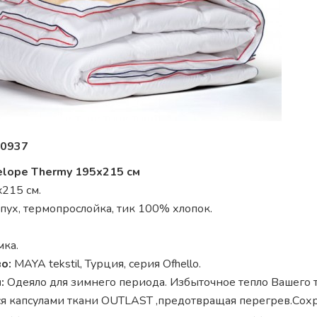
0937
lope Thermy 195x215 см
215 см.
ух, термопрослойка, тик 100% хлопок.
мка.
о:
MAYA tekstil, Турция, серия Ofhello.
:
Одеяло для зимнего периода. Избыточное тепло Вашего 
ся капсулами ткани OUTLAST ,предотвращая перегрев.Сох