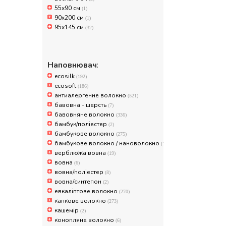
55x90 см
(1)
90x200 см
(1)
95x145 см
(32)
Наповнювач
:
ecosilk
(192)
ecosoft
(186)
антиалергенне волокно
(521)
бавовна - шерсть
(7)
бавовняне волокно
(336)
бамбук/поліестер
(2)
бамбукове волокно
(275)
бамбукове волокно / нановолокно
(1)
верблюжа вовна
(19)
вовна
(6)
вовна/поліестер
(8)
вовна/синтепон
(2)
евкаліптове волокно
(270)
капкове волокно
(273)
кашемір
(2)
конопляне волокно
(6)