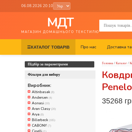
06.08.2026 20:10
МДТ
МАГАЗИН ДОМАШНЬОГО ТЕКСТИЛЮ
Про нас
Доставка та
☰
КАТАЛОГ ТОВАРІВ
Головна
/
Каталог
/
К
Підбір за параметрами
Ковдр
Фільтри для вибору
Penel
Виробник
:
Altinbasak
(8)
Andersen
(4)
35268 гр
Aonasi
(10)
Aran Clasy
(20)
Arya
(8)
Billerbeck
(185)
CABONY
(7)
Cinelli
(1)