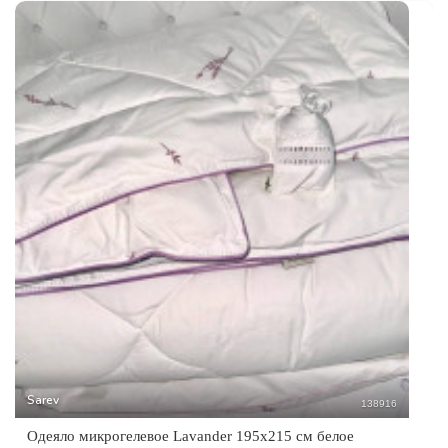
Sarev
138916
Одеяло микрогелевое Lavander 195х215 см белое