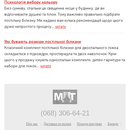
Психологія вибору кольору
Без сумніву, спальня це священне місце у будинку, де ви
відпочиваєте душею та тілом. Тому важливо правильно підібрати
постільну білизну. Ми надамо вам кілька рекомендацій щодо цього
дуже непростого процесу...
читати
Які бувають розміри постільної білизни
Класичний комплект постільної білизни для двоспального ліжка
складається з підковдри, простирадла та двох наволочок. Крім
цього у продажу існують односпальні комплекти, дитячі гарнітури та
набори для ліжок...
читати
(068) 306-64-21
Про нас
Доставка та оплата
Поради покупцю
Бренди
|
|
|
|