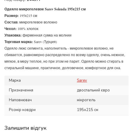
Одеяло микрогелевое Sarev Solenda 195х215 см
Размер:
195х215 см
Состав:
микрогелевое волокно
Чехол:
100% хлопок
Упаковка:
фирменная сумка на молнии
Торговая марка:
Sarev (Турция)
Одеяло люкс сегмента, наполнитель - микрогелевое волокно, не
сбивается, равномерно распределено по всему одеялу, очень нежное,
мягкое, в меру теплое, но при этом не парит. Одеяло можно стирать в
стиральной машине, практичное, долговечное, комфортное для сна.
Марка
Sarev
Призначення
двоспальний євро
Наповнювач
мікрогель
Розмір ковдри
195x215 см
Залишити відгук