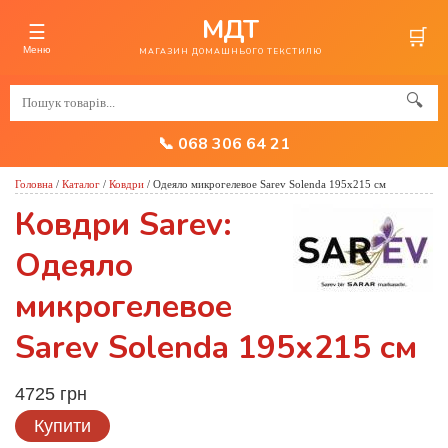
МДТ
☰
🛒
Меню
МАГАЗИН ДОМАШНЬОГО ТЕКСТИЛЮ
🔍
📞 068 306 64 21
Головна
/
Каталог
/
Ковдри
/
Одеяло микрогелевое Sarev Solenda 195х215 см
Ковдри Sarev:
Одеяло
микрогелевое
Sarev Solenda 195х215 см
4725 грн
Купити