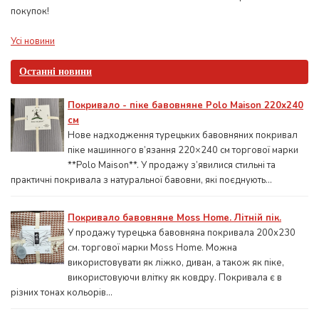
покупок!
Усі новини
Останні новини
Покривало - піке бавовняне Polo Maison 220х240
см
Нове надходження турецьких бавовняних покривал
піке машинного в’язання 220×240 см торгової марки
**Polo Maison**. У продажу з’явилися стильні та
практичні покривала з натуральної бавовни, які поєднують...
Покривало бавовняне Moss Home. Літній пік.
У продажу турецька бавовняна покривала 200x230
см. торгової марки Moss Home. Можна
використовувати як ліжко, диван, а також як піке,
використовуючи влітку як ковдру. Покривала є в
різних тонах кольорів...