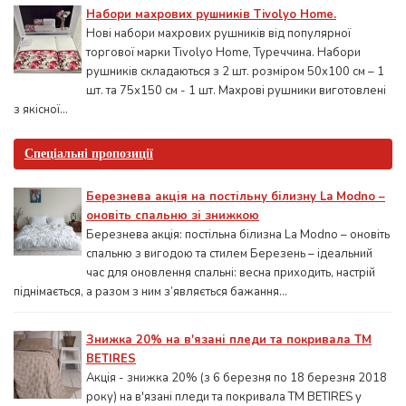
Набори махрових рушників Tivolyo Home.
Нові набори махрових рушників від популярної
торгової марки Tivolyo Home, Туреччина. Набори
рушників складаються з 2 шт. розміром 50x100 см – 1
шт. та 75х150 см - 1 шт. Махрові рушники виготовлені
з якісної...
Спеціальні пропозиції
Березнева акція на постільну білизну La Modno –
оновіть спальню зі знижкою
Березнева акція: постільна білизна La Modno – оновіть
спальню з вигодою та стилем Березень – ідеальний
час для оновлення спальні: весна приходить, настрій
піднімається, а разом з ним з’являється бажання...
Знижка 20% на в'язані пледи та покривала ТМ
BETIRES
Акція - знижка 20% (з 6 березня по 18 березня 2018
року) на в'язані пледи та покривала ТМ BETIRES у