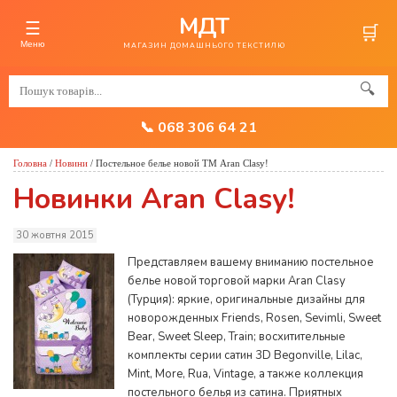
МДТ
☰
🛒
Меню
МАГАЗИН ДОМАШНЬОГО ТЕКСТИЛЮ
🔍
📞 068 306 64 21
Головна
/
Новини
/
Постельное белье новой ТМ Aran Clasy!
Новинки Aran Clasy!
30 жовтня 2015
Представляем вашему вниманию постельное
белье новой торговой марки Aran Clasy
(Турция): яркие, оригинальные дизайны для
новорожденных Friends, Rosen, Sevimli, Sweet
Bear, Sweet Sleep, Train; восхитительные
комплекты серии сатин 3D Begonville, Lilac,
Mint, More, Rua, Vintage, а также коллекция
постельного белья из сатина. Приятных