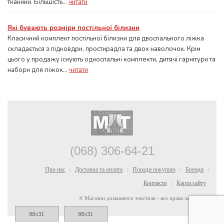
тканини. Більшість...
читати
Які бувають розміри постільної білизни
Класичний комплект постільної білизни для двоспального ліжка
складається з підковдри, простирадла та двох наволочок. Крім
цього у продажу існують односпальні комплекти, дитячі гарнітури та
набори для ліжок...
читати
(068) 306-64-21
Про нас
Доставка та оплата
Поради покупцю
Бренди
|
|
|
|
Контакти
Карта сайту
|
© Магазин домашнего текстиля - все права защищены