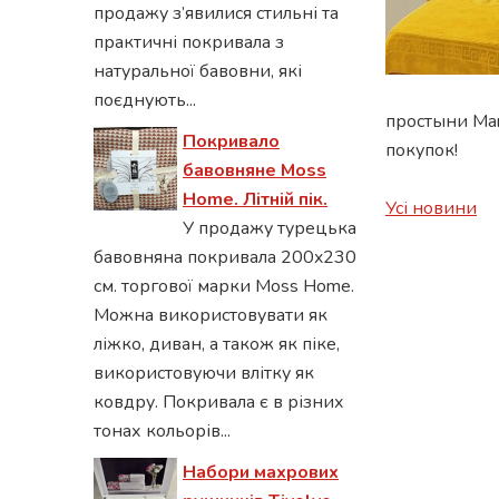
продажу з’явилися стильні та
практичні покривала з
натуральної бавовни, які
поєднують...
простыни Mari
Покривало
покупок!
бавовняне Moss
Home. Літній пік.
Усі новини
У продажу турецька
бавовняна покривала 200x230
см. торгової марки Moss Home.
Можна використовувати як
ліжко, диван, а також як піке,
використовуючи влітку як
ковдру. Покривала є в різних
тонах кольорів...
Набори махрових