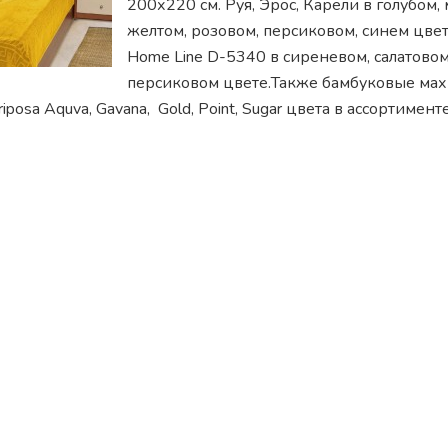
200х220 см. Руя, Эрос, Карели в голубом,
желтом, розовом, персиковом, синем цве
Home Line D-5340 в сиреневом, салатовом
персиковом цвете.Также бамбуковые ма
posa Aquva, Gavana, Gold, Point, Sugar цвета в ассортимен