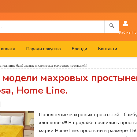
👤
🔍
Кабінет
По
 оплата
Поради покупцю
Бренди
Контакти
ополнение бамбуковых и хлопковых махровых простыней!
 модели махровых простыне
sa, Home Line.
Пополнение махровых простыней - бамб
хлопковых!!! В продаже появились прост
марки Home Line: простыни в размере 150