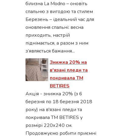
білизна La Modno – оновіть
спальню з вигодою та стилем
Березень – ідеальний час для
оновлення спальні: весна
приходить, настрій
піднімається, а разом з ним
з’являється бажання...
Знижка 20% на
в'язані пледи та
покривала ТМ
BETIRES
Акція - знижка 20% (з 6
березня по 18 березня 2018
року) на в'язані пледи та
покривала ТМ BETIRES у
розмірі 220х240 см.
Продовжуємо робити приємні