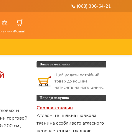
📞 (068) 306-64-21
⚖️
🛒
рівняння
Кошик
Ваше замовлення
й
Щоб додати потрібний
товар до кошика
натисніть на його цінник.
Поради покупцю
Словник тканин
уковых и
Атлас - це щільна шовкова
ыни торговой
тканина особливого атласного
х200 см.,
переплетення з гладкою