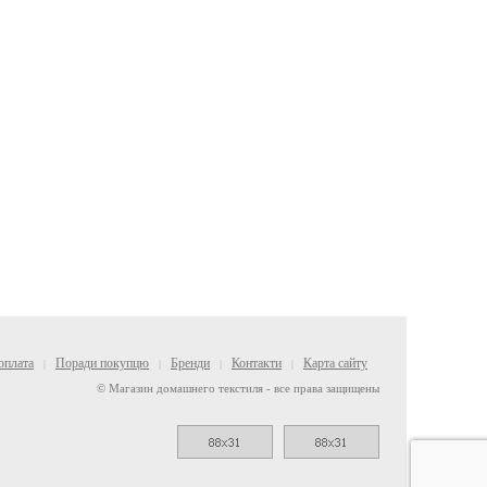
оплата
Поради покупцю
Бренди
Контакти
Карта сайту
|
|
|
|
© Магазин домашнего текстиля - все права защищены