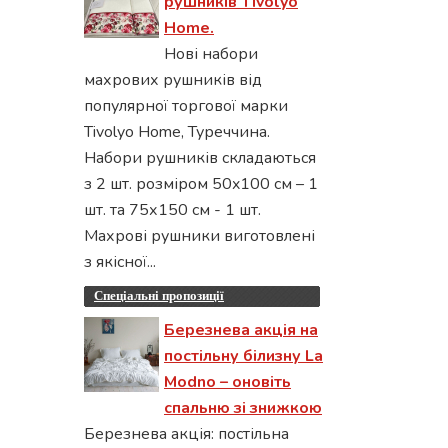
рушників Tivolyo
Home.
Нові набори
махрових рушників від
популярної торгової марки
Tivolyo Home, Туреччина.
Набори рушників складаються
з 2 шт. розміром 50x100 см – 1
шт. та 75х150 см - 1 шт.
Махрові рушники виготовлені
з якісної...
Спеціальні пропозиції
Березнева акція на
постільну білизну La
Modno – оновіть
спальню зі знижкою
Березнева акція: постільна