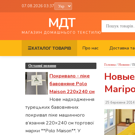
07.08.2026 03:37
МДТ
МАГАЗИН ДОМАШНЬОГО ТЕКСТИЛЮ
Про нас
Доставка та
☰
КАТАЛОГ ТОВАРІВ
Головна
/
Новини
/
П
Останні новини
Новые
Покривало - піке
бавовняне Polo
Maripo
Maison 220х240 см
Нове надходження
25 березеня 2014
турецьких бавовняних
покривал піке машинного
в’язання 220×240 см торгової
марки **Polo Maison**. У