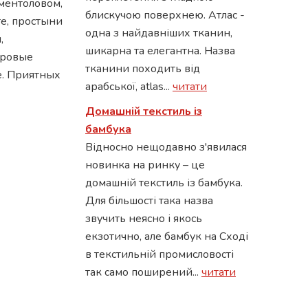
 ментоловом,
блискучою поверхнею. Атлас -
те, простыни
одна з найдавніших тканин,
,
шикарна та елегантна. Назва
хровые
тканини походить від
те. Приятных
арабської, atlas...
читати
Домашній текстиль із
бамбука
Відносно нещодавно з'явилася
новинка на ринку – це
домашній текстиль із бамбука.
Для більшості така назва
звучить неясно і якось
екзотично, але бамбук на Сході
в текстильній промисловості
так само поширений...
читати