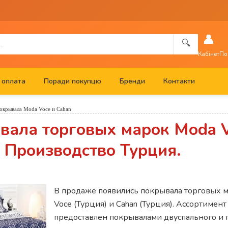
👤
🔍
Кабінет
По
 оплата
Поради покупцю
Бренди
Контакти
окрывала Moda Voce и Cahan
вала торговых марок Moda V
 Производство Турция.
В продаже появились покрывала торговых 
Voce (Турция) и Cahan (Турция). Ассортимент
предоставлен покрывалами двуспального и 