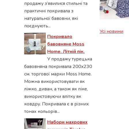
продажу з’явилися стильні та
практичні покривала з
натуральної бавовни, які
поєднують...
Усі новини
Покривало
бавовняне Moss
Home. Літній пік.
У продажу турецька
бавовняна покривала 200x230
см. торгової марки Moss Home.
Можна використовувати як
ліжко, диван, а також як піке,
використовуючи влітку як
ковдру. Покривала є в різних
тонах кольорів...
Набори махрових