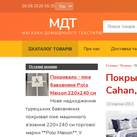
06.08.2026 06:25
МДТ
МАГАЗИН ДОМАШНЬОГО ТЕКСТИЛЮ
Про нас
Доставка та
☰
КАТАЛОГ ТОВАРІВ
Головна
/
Новини
/
П
Останні новини
Покры
Покривало - піке
бавовняне Polo
Cahan,
Maison 220х240 см
Нове надходження
10 серпня 2013
турецьких бавовняних
покривал піке машинного
в’язання 220×240 см торгової
марки **Polo Maison**. У