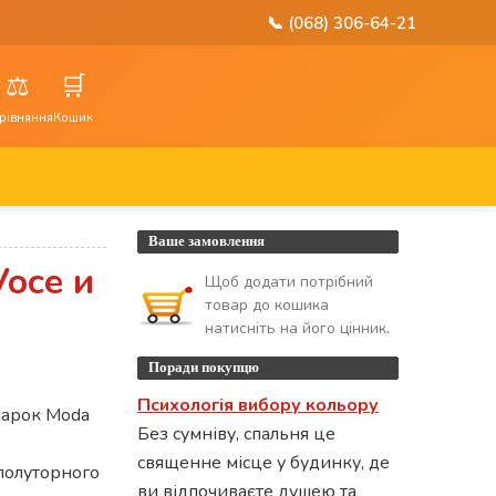
📞 (068) 306-64-21
⚖️
🛒
рівняння
Кошик
Ваше замовлення
oce и
Щоб додати потрібний
товар до кошика
натисніть на його цінник.
Поради покупцю
Психологія вибору кольору
марок Moda
Без сумніву, спальня це
священне місце у будинку, де
полуторного
ви відпочиваєте душею та