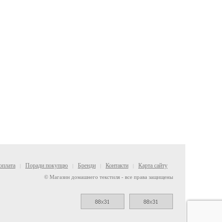
оплата
Поради покупцю
Бренди
Контакти
Карта сайту
|
|
|
|
© Магазин домашнего текстиля - все права защищены