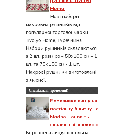
рушників Tivolyo
Home.
Нові набори
махрових рушників від
популярної торгової марки
Tivolyo Home, Туреччина.
Набори рушників складаються
з 2 шт. розміром 50x100 см – 1
шт. та 75х150 см - 1 шт.
Махрові рушники виготовлені
з якісної...
Спеціальні пропозиції
Березнева акція на
постільну білизну La
Modno – оновіть
спальню зі знижкою
Березнева акція: постільна