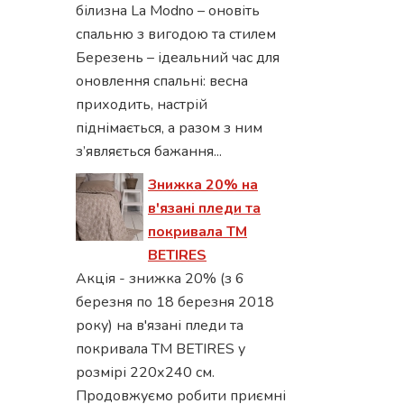
білизна La Modno – оновіть
спальню з вигодою та стилем
Березень – ідеальний час для
оновлення спальні: весна
приходить, настрій
піднімається, а разом з ним
з’являється бажання...
Знижка 20% на
в'язані пледи та
покривала ТМ
BETIRES
Акція - знижка 20% (з 6
березня по 18 березня 2018
року) на в'язані пледи та
покривала ТМ BETIRES у
розмірі 220х240 см.
Продовжуємо робити приємні