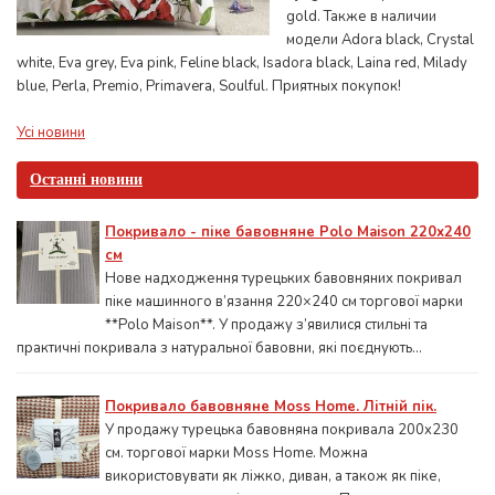
gold. Также в наличии
модели Adora black, Crystal
white, Eva grey, Eva pink, Feline black, Isadora black, Laina red, Milady
blue, Perla, Premio, Primavera, Soulful. Приятных покупок!
Усі новини
Останні новини
Покривало - піке бавовняне Polo Maison 220х240
см
Нове надходження турецьких бавовняних покривал
піке машинного в’язання 220×240 см торгової марки
**Polo Maison**. У продажу з’явилися стильні та
практичні покривала з натуральної бавовни, які поєднують...
Покривало бавовняне Moss Home. Літній пік.
У продажу турецька бавовняна покривала 200x230
см. торгової марки Moss Home. Можна
використовувати як ліжко, диван, а також як піке,