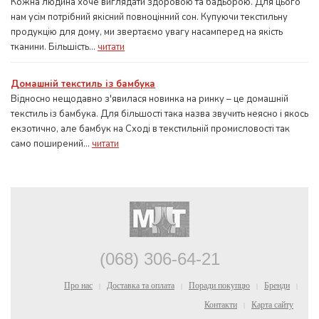
Кожна людина хоче виглядати здоровою та бадьорою. Для цього
нам усім потрібний якісний повноцінний сон. Купуючи текстильну
продукцію для дому, ми звертаємо увагу насамперед на якість
тканини. Більшість...
читати
Домашній текстиль із бамбука
Відносно нещодавно з'явилася новинка на ринку – це домашній
текстиль із бамбука. Для більшості така назва звучить неясно і якось
екзотично, але бамбук на Сході в текстильній промисловості так
само поширений...
читати
(068) 306-64-21
Про нас
Доставка та оплата
Поради покупцю
Бренди
|
|
|
|
Контакти
Карта сайту
|