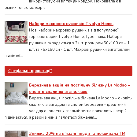
використовуючи влітку як ковдру. Покривала є в
різних тонах кольорів...
Набори махрових рушників Tivolyo Home.
Нові набори махрових рушників від популярної
торгової марки Tivolyo Home, Туреччина. Набори
рушників складаються з 2 шт. розміром 50x100 см – 1
шт. та 75х150 см - 1 шт. Махрові рушники виготовлені
з якісної...
Спеціальні пропозиції
Березнева акція на постільну білизну La Modno –
оновіть спальню зі знижкою
Березнева акція: постільна білизна La Modno – оновіть
спальню з вигодою та стилем Березень – ідеальний
час для оновлення спальні: весна приходить, настрій
піднімається, а разом з ним з’являється бажання...
Знижка 20% на в'язані пледи та покривала ТМ