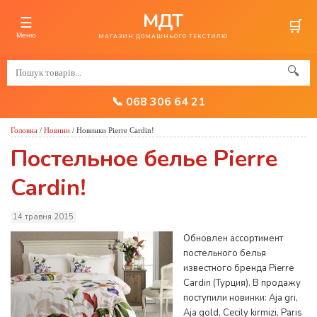
МДТ
☰
🛒
Меню
МАГАЗИН ДОМАШНЬОГО ТЕКСТИЛЮ
🔍
📞 068 306 64 21
Головна
/
Новини
/
Новинки Pierre Cardin!
Постельное белье Pierre
Cardin!
14 травня 2015
Обновлен ассортимент
постельного белья
известного бренда Pierre
Cardin (Турция). В продажу
поступили новинки: Aja gri,
Aja gold, Cecily kirmizi, Paris